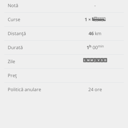
Notă
-
Curse
1 ×
Distanță
46
km
h
min
Durată
1
00
Zile
L
M
M
J
V
S
D
Preț
Politică anulare
24 ore