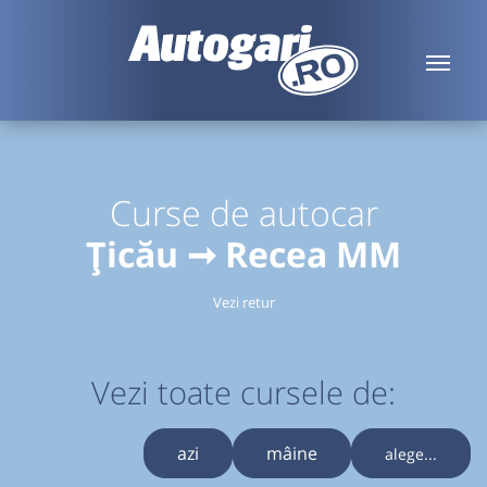
Curse de autocar
Țicău ➞ Recea MM
Vezi retur
Vezi toate cursele de:
azi
mâine
alege...