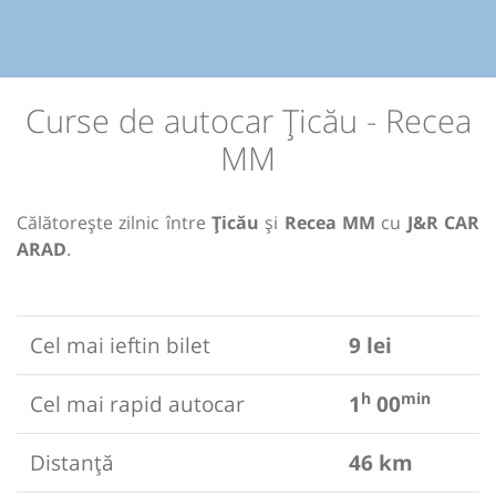
Curse de autocar Țicău - Recea
MM
Călătorește zilnic între
Țicău
și
Recea MM
cu
J&R CAR
ARAD
.
Cel mai ieftin bilet
9 lei
h
min
Cel mai rapid autocar
1
00
Distanță
46 km