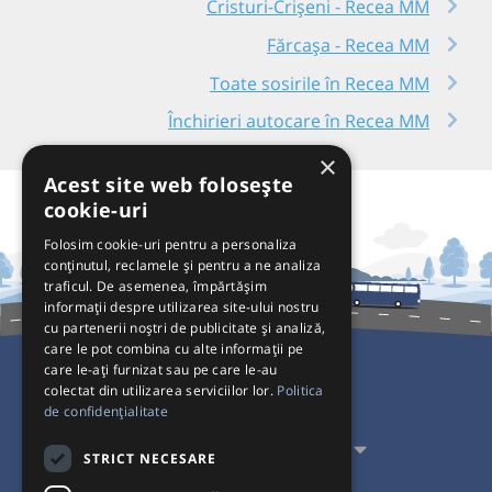
Cristuri-Crișeni - Recea MM
Fărcașa - Recea MM
Toate sosirile în Recea MM
Închirieri autocare în Recea MM
×
Acest site web folosește
cookie-uri
Folosim cookie-uri pentru a personaliza
conținutul, reclamele și pentru a ne analiza
traficul. De asemenea, împărtășim
informații despre utilizarea site-ului nostru
cu partenerii noștri de publicitate și analiză,
care le pot combina cu alte informații pe
care le-ați furnizat sau pe care le-au
colectat din utilizarea serviciilor lor.
Politica
Pentru Călători
de confidențialitate
Pentru Transportatori
STRICT NECESARE