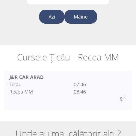
Azi
Mâine
Cursele Țicău - Recea MM
J&R CAR ARAD
Ticau
07:46
Recea MM
08:46
lei
9
Unde au mai călătorit alții?