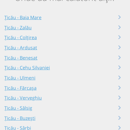
Țicău - Baia Mare
Țicău - Zalău
Țicău - Colțirea
Țicău - Ardusat
Țicău - Benesat
Țicău - Cehu Silvaniei
Țicău - Ulmeni
Țicău - Fărcașa
Țicău - Verveghiu
Țicău - Sălsig
Țicău - Buzești
Țicău - Sârbi