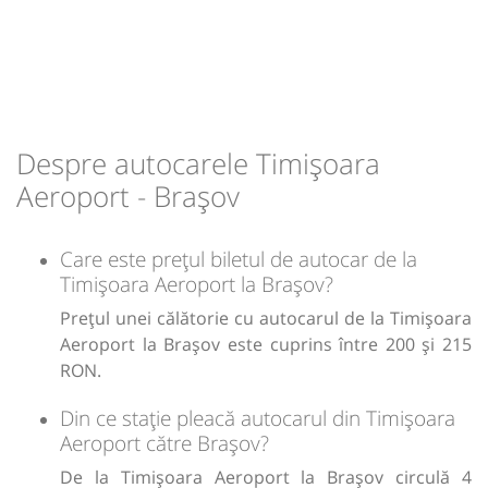
Afiseaza itinerariu
19:27
Brașov
Sala sporturilor
18:50
Timișoara Aeroport
Aeroportul Train
Vuia
Durată:
Zile de circulație:
h
min
Despre autocarele Timișoara
6
07
Minivan:
02bis
Timișoara Brașov
L
M
M
J
V
S
D
Aeroport - Brașov
Dotări:
02bis
Afiseaza itinerariu
lei
215
Cumpără
Care este prețul biletul de autocar de la
+1 zi
00:30
Brașov
Sala sporturilor
Timișoara Aeroport la Brașov?
Sursa:
Trans Olteanu Tour SRL
| Ultima actualizare:
07/2026
Prețul unei călătorie cu autocarul de la Timișoara
Durată:
Zile de circulație:
Aeroport la Brașov este cuprins între 200 și 215
h
min
5
40
L
M
M
J
V
S
D
RON.
Din ce stație pleacă autocarul din Timișoara
lei
215
Aeroport către Brașov?
Cumpără
De la Timișoara Aeroport la Brașov circulă 4