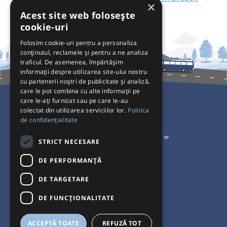
×
Acest site web folosește
cookie-uri
Folosim cookie-uri pentru a personaliza
conținutul, reclamele și pentru a ne analiza
traficul. De asemenea, împărtășim
informații despre utilizarea site-ului nostru
cu partenerii noștri de publicitate și analiză,
care le pot combina cu alte informații pe
care le-ați furnizat sau pe care le-au
colectat din utilizarea serviciilor lor.
Politica
Pentru Călători
de confidențialitate
Pentru Transportatori
STRICT NECESARE
Interacționăm
DE PERFORMANȚĂ
DE TARGETARE
Acceptăm plăți cu
DE FUNCŢIONALITATE
ACCEPTĂ TOATE
REFUZĂ TOT