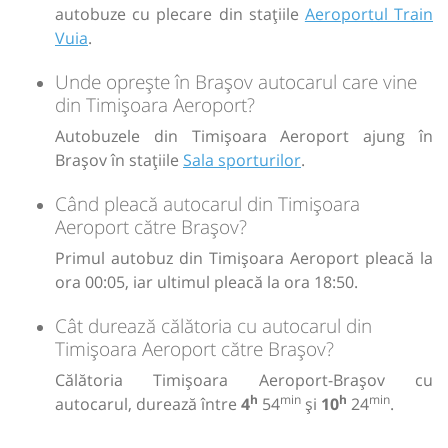
Sursa:
Trans Olteanu Tour SRL
| Ultima actualizare:
07/2026
autobuze cu plecare din stațiile
Aeroportul Train
Vuia
.
Unde oprește în Brașov autocarul care vine
din Timișoara Aeroport?
Autobuzele din Timișoara Aeroport ajung în
Brașov în stațiile
Sala sporturilor
.
Când pleacă autocarul din Timișoara
Aeroport către Brașov?
Primul autobuz din Timișoara Aeroport pleacă la
ora 00:05, iar ultimul pleacă la ora 18:50.
Cât durează călătoria cu autocarul din
Timișoara Aeroport către Brașov?
Călătoria Timișoara Aeroport-Brașov cu
h
min
h
min
autocarul, durează între
4
54
și
10
24
.