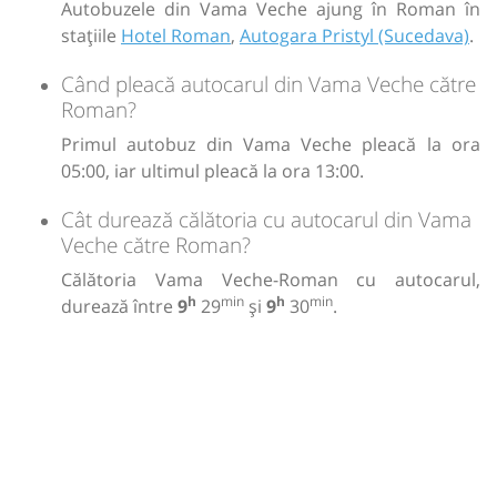
Autobuzele din Vama Veche ajung în Roman în
stațiile
Hotel Roman
,
Autogara Pristyl (Sucedava)
.
Când pleacă autocarul din Vama Veche către
Roman?
Primul autobuz din Vama Veche pleacă la ora
05:00, iar ultimul pleacă la ora 13:00.
Cât durează călătoria cu autocarul din Vama
Veche către Roman?
Călătoria Vama Veche-Roman cu autocarul,
h
min
h
min
durează între
9
29
și
9
30
.