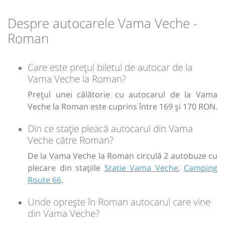
Durată:
Zile de circulație:
Microbuz:
Ant1
Bacau - Iasi
h
min
9
30
Dotări:
L
M
M
J
V
S
D
Ant1
Despre autocarele Vama Veche -
Afiseaza itinerariu
Roman
lei
170
Cumpără
22:00
Roman
Hotel Roman
Care este prețul biletul de autocar de la
Sursa:
SDN Rental Solutions SRL
| Ultima actualizare:
07/2026
Vama Veche la Roman?
Durată:
Zile de circulație:
Prețul unei călătorie cu autocarul de la Vama
h
min
9
29
Veche la Roman este cuprins între 169 și 170 RON.
L
M
M
J
V
S
D
Din ce stație pleacă autocarul din Vama
lei
169
Veche către Roman?
Cumpără
De la Vama Veche la Roman circulă 2 autobuze cu
Sursa:
Transaero Investment Group SRL
| Ultima actualizare:
07/2026
plecare din stațiile
Statie Vama Veche
,
Camping
Route 66
.
Unde oprește în Roman autocarul care vine
din Vama Veche?