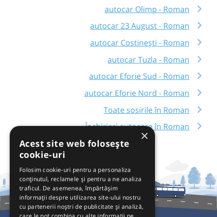
autocar Olimp - Roman
autocar 23 August - Roman
autocar Costinești - Roman
autocar Tuzla - Roman
autocar Eforie Sud - Roman
autocar Eforie Nord - Roman
Toate sosirile în Roman
Închirieri autocare în Roman
×
Acest site web folosește
cookie-uri
Folosim cookie-uri pentru a personaliza
conținutul, reclamele și pentru a ne analiza
traficul. De asemenea, împărtășim
informații despre utilizarea site-ului nostru
cu partenerii noștri de publicitate și analiză,
care le pot combina cu alte informații pe