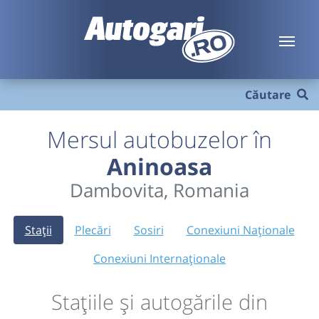
Căutare
Mersul autobuzelor în
Aninoasa
Dambovita, Romania
Stații
Plecări
Sosiri
Conexiuni Naționale
Conexiuni Internaționale
Stațiile și autogările din