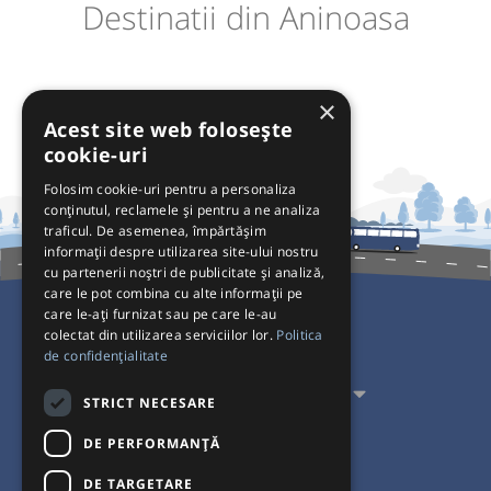
Destinatii din Aninoasa
×
Acest site web folosește
cookie-uri
Folosim cookie-uri pentru a personaliza
conținutul, reclamele și pentru a ne analiza
traficul. De asemenea, împărtășim
informații despre utilizarea site-ului nostru
cu partenerii noștri de publicitate și analiză,
care le pot combina cu alte informații pe
care le-ați furnizat sau pe care le-au
colectat din utilizarea serviciilor lor.
Politica
Pentru Călători
de confidențialitate
Pentru Transportatori
STRICT NECESARE
Interacționăm
DE PERFORMANȚĂ
DE TARGETARE