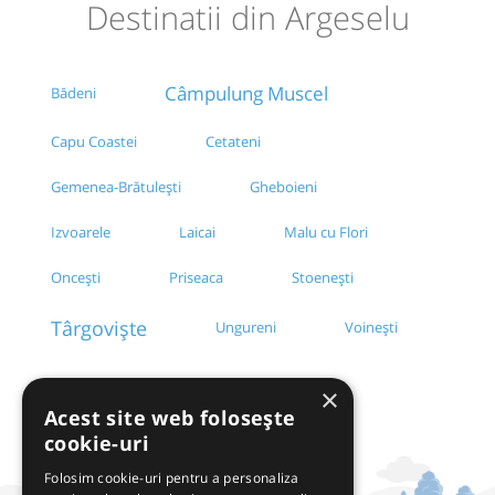
Destinatii din Argeselu
Câmpulung Muscel
Bădeni
Capu Coastei
Cetateni
Gemenea-Brătulești
Gheboieni
Izvoarele
Laicai
Malu cu Flori
Oncești
Priseaca
Stoenești
Târgoviște
Ungureni
Voinești
×
Acest site web folosește
cookie-uri
Folosim cookie-uri pentru a personaliza