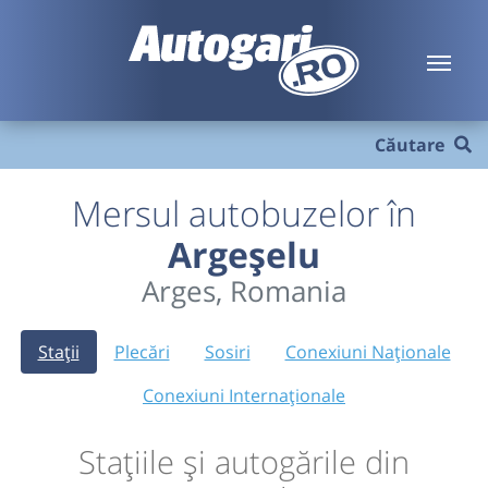
Căutare
Mersul autobuzelor în
Argeșelu
Arges, Romania
Stații
Plecări
Sosiri
Conexiuni Naționale
Conexiuni Internaționale
Stațiile și autogările din