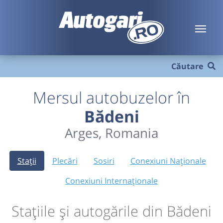
Căutare
Mersul autobuzelor în
Bădeni
Arges, Romania
Stații
Plecări
Sosiri
Conexiuni Naționale
Conexiuni Internaționale
Stațiile și autogările din Bădeni