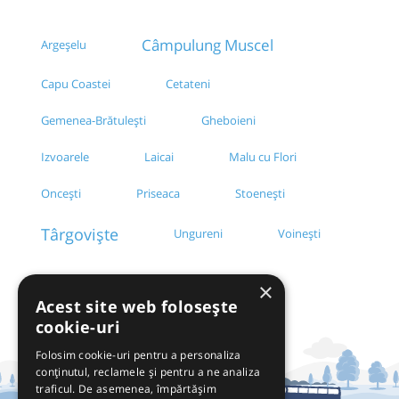
Câmpulung Muscel
Argeșelu
Capu Coastei
Cetateni
Gemenea-Brătulești
Gheboieni
Izvoarele
Laicai
Malu cu Flori
Oncești
Priseaca
Stoenești
Târgoviște
Ungureni
Voinești
×
Acest site web folosește
cookie-uri
Folosim cookie-uri pentru a personaliza
conținutul, reclamele și pentru a ne analiza
traficul. De asemenea, împărtășim