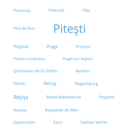
Piacenza
Picăturile
Pilas
Pitești
Pina de Ebro
Plugova
Praga
Prunișor
Puerto Lumbreras
Puget-sur Argens
Quintanar de la Orden
Randers
Recaș
Rastatt
Regensburg
Reșița
Rheda-Wiedenbrück
Ringsted
Roquetas de Mar
Rociana
Sacu
Sadova Veche
Saarbrücken