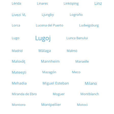
Linz
Lérida
Linares
Linköping
Livezi VL
Ljungby
Logroño
Lorca
Lucena del Puerto
Ludwigsburg
Lugoj
Lugo
Lunca Banului
Málaga
Madrid
Malmö
Malovăț
Mannheim
Marseille
Mateești
Mazagón
Meco
Mehadia
Miguel Esteban
Milano
Miranda de Ebro
Moguer
Montblanch
Montpellier
Montoro
Motoci