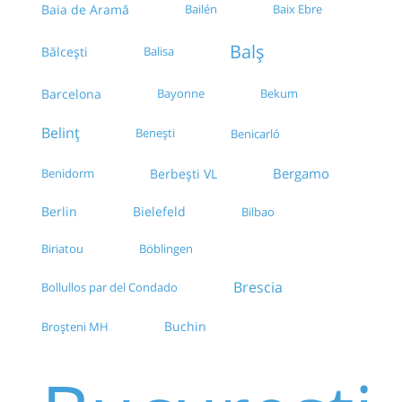
Baia de Aramă
Bailén
Baix Ebre
Balș
Bălcești
Balisa
Barcelona
Bayonne
Bekum
Belinț
Benești
Benicarló
Bergamo
Berbești VL
Benidorm
Berlin
Bielefeld
Bilbao
Biriatou
Böblingen
Brescia
Bollullos par del Condado
Buchin
Broșteni MH