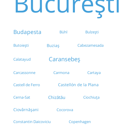
București
Budapesta
Bühl
Bulzești
Butoiești
Buziaș
Cabezamesada
Caransebeș
Calatayud
Carcassonne
Carmona
Cartaya
Castellón de la Plana
Castell de Ferro
Chizătău
Cerna-Sat
Ciochiuța
Ciovârnăşani
Cocorova
Constantin Daicoviciu
Copenhagen