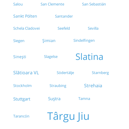
Salou
San Clemente
San Sebastián
Sankt Pölten
Santander
Seefeld
Sevilla
Schela Cladovei
Șimian
Sindelfingen
Siegen
Slatina
Sinești
Slagelse
Slătioara VL
Södertälje
Starnberg
Strehaia
Stockholm
Straubing
Suștra
Stuttgart
Tamna
Târgu Jiu
Tarancón