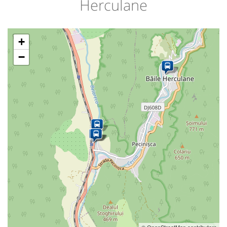
Herculane
+
−