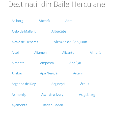
Destinatii din Baile Herculane
Aalborg
Åbenrå
Adra
Albacete
Aielo de Malferit
Alcázar de San Juan
Alcalá de Henares
Alcoi
Alfamén
Alicante
Almería
Almonte
Amposta
Andújar
Ansbach
Apa Neagră
Arcani
Arginești
Århus
Arganda del Rey
Armeniș
Aschaffenburg
Augsburg
Ayamonte
Baden-Baden