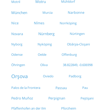
Motru
Mühldorf
Motril
München
Narbonne
Murcia
Nice
Nîmes
Norrköping
Nürnberg
Novara
Nürtingen
Nyborg
Nyköping
Obârșia-Cloșani
Odense
Oelde
Offenburg
Oliva
38.822849, -0.606998
Öhringen
Orșova
Oviedo
Padborg
Palos de la Frontera
Passau
Pau
Pedro Muñoz
Perpignan
Peștișani
Pfaffenhofen an der Ilm
Pforzheim