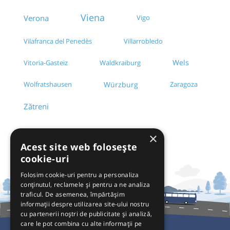
Viena
Verona
Vigo
Villarrobledo
Vilafranca del Penedès
Wels
Vitoria-Gasteiz
Waldkraiburg
Wolfratshausen
Würzburg
Zaragoza
Zătreni
×
Acest site web folosește
cookie-uri
Folosim cookie-uri pentru a personaliza
conținutul, reclamele și pentru a ne analiza
traficul. De asemenea, împărtășim
informații despre utilizarea site-ului nostru
cu partenerii noștri de publicitate și analiză,
care le pot combina cu alte informații pe