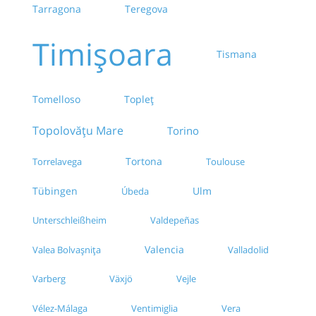
Tarragona
Teregova
Timișoara
Tismana
Tomelloso
Topleț
Topolovățu Mare
Torino
Tortona
Torrelavega
Toulouse
Tübingen
Ulm
Úbeda
Unterschleißheim
Valdepeñas
Valencia
Valladolid
Valea Bolvașnița
Varberg
Växjö
Vejle
Vélez-Málaga
Ventimiglia
Vera