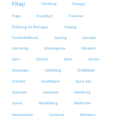
Filiași
Florești
Flensburg
Fraga
Frankfurt
Frasincea
Freiburg im Breisgau
Freising
Fürstenfeldbruck
Gauting
Gavojdia
Germering
Ghelmegioaia
Gibraleón
Girona
Gijón
Gisen
Gonàrs
Grădiștea
Göteborg
Göppingen
Granada
Guadalajara
Gura Văii
Hamburg
Gütersloh
Halmstad
Heidelberg
Heilbronn
Hamm
Horezu
Helsingborg
Homburg