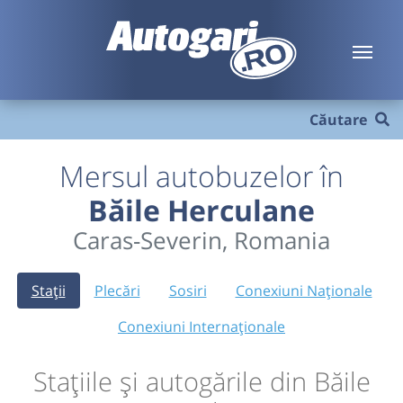
Căutare
Mersul autobuzelor în
Băile Herculane
Caras-Severin, Romania
Stații
Plecări
Sosiri
Conexiuni Naționale
Conexiuni Internaționale
Stațiile și autogările din Băile