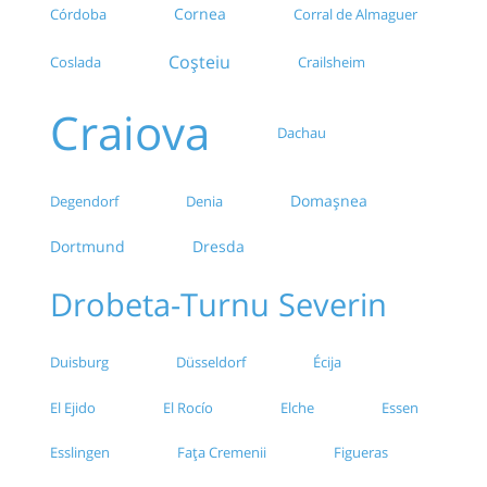
Cornea
Córdoba
Corral de Almaguer
Coșteiu
Coslada
Crailsheim
Craiova
Dachau
Domașnea
Degendorf
Denia
Dortmund
Dresda
Drobeta-Turnu Severin
Duisburg
Düsseldorf
Écija
El Rocío
Elche
Essen
El Ejido
Esslingen
Fața Cremenii
Figueras