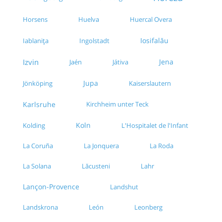
Horsens
Huelva
Huercal Overa
Iosifalău
Iablanița
Ingolstadt
Izvin
Jena
Jaén
Játiva
Jupa
Jönköping
Kaiserslautern
Karlsruhe
Kirchheim unter Teck
Koln
Kolding
L'Hospitalet de l'Infant
La Coruña
La Jonquera
La Roda
La Solana
Lăcusteni
Lahr
Lançon-Provence
Landshut
Landskrona
León
Leonberg