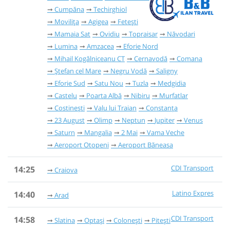
Cumpăna
Techirghiol
Movilița
Agigea
Fetești
Mamaia Sat
Ovidiu
Topraisar
Năvodari
Lumina
Amzacea
Eforie Nord
Mihail Kogălniceanu CT
Cernavodă
Comana
Ștefan cel Mare
Negru Vodă
Saligny
Eforie Sud
Satu Nou
Tuzla
Medgidia
Castelu
Poarta Albă
Nibiru
Murfatlar
Costinești
Valu lui Traian
Constanța
23 August
Olimp
Neptun
Jupiter
Venus
Saturn
Mangalia
2 Mai
Vama Veche
Aeroport Otopeni
Aeroport Băneasa
CDI Transport
14:25
Craiova
Latino Expres
14:40
Arad
CDI Transport
14:58
Slatina
Optași
Colonești
Pitești