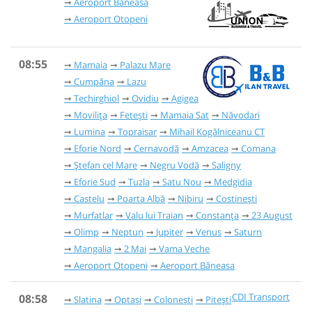
Aeroport Băneasa
Aeroport Otopeni
08:55
Mamaia
Palazu Mare
Cumpăna
Lazu
Techirghiol
Ovidiu
Agigea
Movilița
Fetești
Mamaia Sat
Năvodari
Lumina
Topraisar
Mihail Kogălniceanu CT
Eforie Nord
Cernavodă
Amzacea
Comana
Ștefan cel Mare
Negru Vodă
Saligny
Eforie Sud
Tuzla
Satu Nou
Medgidia
Castelu
Poarta Albă
Nibiru
Costinești
Murfatlar
Valu lui Traian
Constanța
23 August
Olimp
Neptun
Jupiter
Venus
Saturn
Mangalia
2 Mai
Vama Veche
Aeroport Otopeni
Aeroport Băneasa
CDI Transport
08:58
Slatina
Optași
Colonești
Pitești