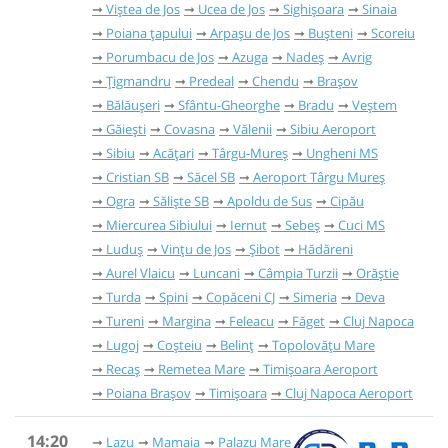
Viștea de Jos
Ucea de Jos
Sighișoara
Sinaia
Poiana țapului
Arpașu de Jos
Bușteni
Scoreiu
Porumbacu de Jos
Azuga
Nadeș
Avrig
Țigmandru
Predeal
Chendu
Brașov
Bălăușeri
Sfântu-Gheorghe
Bradu
Veștem
Găieşti
Covasna
Vălenii
Sibiu Aeroport
Sibiu
Acățari
Târgu-Mureș
Ungheni MS
Cristian SB
Săcel SB
Aeroport Târgu Mureș
Ogra
Săliște SB
Apoldu de Sus
Cipău
Miercurea Sibiului
Iernut
Sebeș
Cuci MS
Luduș
Vințu de Jos
Șibot
Hădăreni
Aurel Vlaicu
Luncani
Câmpia Turzii
Orăștie
Turda
Spini
Copăceni CJ
Simeria
Deva
Tureni
Margina
Feleacu
Făget
Cluj Napoca
Lugoj
Coșteiu
Belinț
Topolovățu Mare
Recaș
Remetea Mare
Timișoara Aeroport
Poiana Brașov
Timișoara
Cluj Napoca Aeroport
14:20
Lazu
Mamaia
Palazu Mare