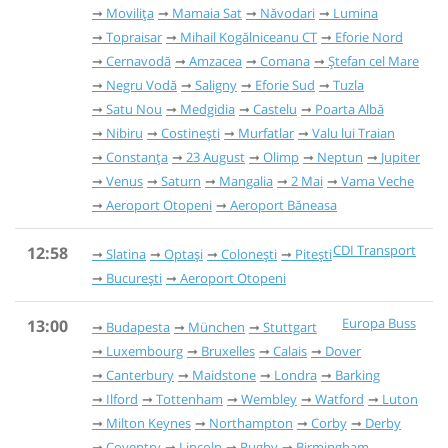
Movilița
Mamaia Sat
Năvodari
Lumina
Topraisar
Mihail Kogălniceanu CT
Eforie Nord
Cernavodă
Amzacea
Comana
Ștefan cel Mare
Negru Vodă
Saligny
Eforie Sud
Tuzla
Satu Nou
Medgidia
Castelu
Poarta Albă
Nibiru
Costinești
Murfatlar
Valu lui Traian
Constanța
23 August
Olimp
Neptun
Jupiter
Venus
Saturn
Mangalia
2 Mai
Vama Veche
Aeroport Otopeni
Aeroport Băneasa
CDI Transport
12:58
Slatina
Optași
Colonești
Pitești
București
Aeroport Otopeni
Europa Buss
13:00
Budapesta
München
Stuttgart
Luxembourg
Bruxelles
Calais
Dover
Canterbury
Maidstone
Londra
Barking
Ilford
Tottenham
Wembley
Watford
Luton
Milton Keynes
Northampton
Corby
Derby
Coventry
Lincoln
Rugby
Birmingham