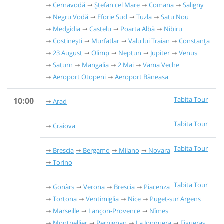
Cernavodă
Ștefan cel Mare
Comana
Saligny
Negru Vodă
Eforie Sud
Tuzla
Satu Nou
Medgidia
Castelu
Poarta Albă
Nibiru
Costinești
Murfatlar
Valu lui Traian
Constanța
23 August
Olimp
Neptun
Jupiter
Venus
Saturn
Mangalia
2 Mai
Vama Veche
Aeroport Otopeni
Aeroport Băneasa
Tabita Tour
10:00
Arad
Tabita Tour
Craiova
Tabita Tour
Brescia
Bergamo
Milano
Novara
Torino
Tabita Tour
Gonàrs
Verona
Brescia
Piacenza
Tortona
Ventimiglia
Nice
Puget-sur Argens
Marseille
Lançon-Provence
Nîmes
Montpellier
Perpignan
La Jonquera
Figueras