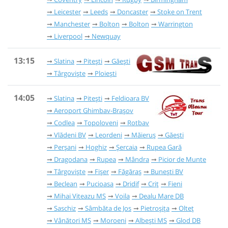
Leicester
Leeds
Doncaster
Stoke on Trent
Manchester
Bolton
Bolton
Warrington
Liverpool
Newquay
13:15
Slatina
Pitești
Găești
Târgoviște
Ploiești
14:05
Slatina
Pitești
Feldioara BV
Aeroport Ghimbav-Brașov
Codlea
Topoloveni
Rotbav
Vlădeni BV
Leordeni
Măieruș
Găești
Perșani
Hoghiz
Șercaia
Rupea Gară
Dragodana
Rupea
Mândra
Picior de Munte
Târgoviște
Fișer
Făgăraș
Bunești BV
Beclean
Pucioasa
Dridif
Criț
Fieni
Mihai Viteazu MS
Voila
Dealu Mare DB
Saschiz
Sâmbăta de Jos
Pietroșița
Olteț
Vânători MS
Moroeni
Albești MS
Glod DB