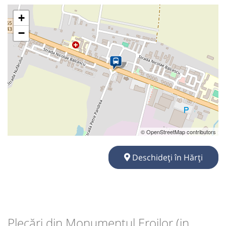
+
−
© OpenStreetMap contributors
Deschideți în Hărți
Plecări din Monumentul Eroilor (in