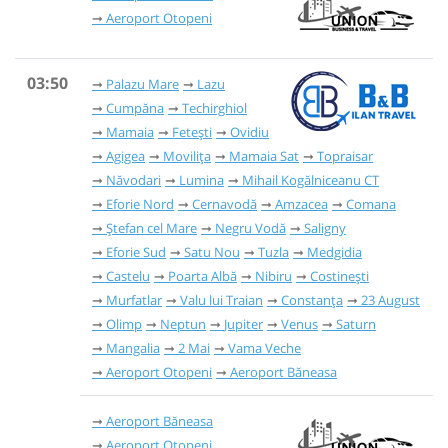
Aeroport Otopeni
03:50
Palazu Mare
Lazu
Cumpăna
Techirghiol
Mamaia
Fetești
Ovidiu
Agigea
Movilița
Mamaia Sat
Topraisar
Năvodari
Lumina
Mihail Kogălniceanu CT
Eforie Nord
Cernavodă
Amzacea
Comana
Ștefan cel Mare
Negru Vodă
Saligny
Eforie Sud
Satu Nou
Tuzla
Medgidia
Castelu
Poarta Albă
Nibiru
Costinești
Murfatlar
Valu lui Traian
Constanța
23 August
Olimp
Neptun
Jupiter
Venus
Saturn
Mangalia
2 Mai
Vama Veche
Aeroport Otopeni
Aeroport Băneasa
Aeroport Băneasa
Aeroport Otopeni