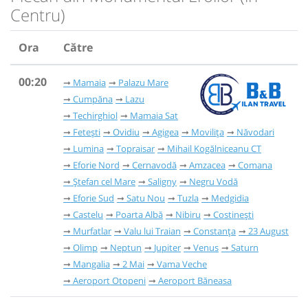
Centru)
Ora
Către
00:20
Mamaia
Palazu Mare
Cumpăna
Lazu
Techirghiol
Mamaia Sat
Fetești
Ovidiu
Agigea
Movilița
Năvodari
Lumina
Topraisar
Mihail Kogălniceanu CT
Eforie Nord
Cernavodă
Amzacea
Comana
Ștefan cel Mare
Saligny
Negru Vodă
Eforie Sud
Satu Nou
Tuzla
Medgidia
Castelu
Poarta Albă
Nibiru
Costinești
Murfatlar
Valu lui Traian
Constanța
23 August
Olimp
Neptun
Jupiter
Venus
Saturn
Mangalia
2 Mai
Vama Veche
Aeroport Otopeni
Aeroport Băneasa