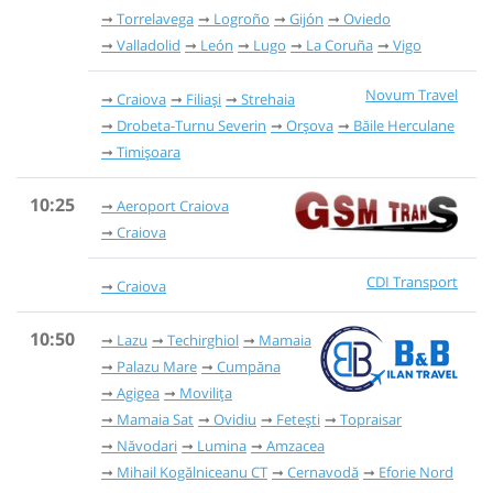
Torrelavega
Logroño
Gijón
Oviedo
Valladolid
León
Lugo
La Coruña
Vigo
Novum Travel
Craiova
Filiași
Strehaia
Drobeta-Turnu Severin
Orșova
Băile Herculane
Timișoara
10:25
Aeroport Craiova
Craiova
CDI Transport
Craiova
10:50
Lazu
Techirghiol
Mamaia
Palazu Mare
Cumpăna
Agigea
Movilița
Mamaia Sat
Ovidiu
Fetești
Topraisar
Năvodari
Lumina
Amzacea
Mihail Kogălniceanu CT
Cernavodă
Eforie Nord