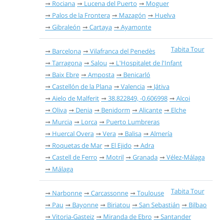
Rociana
Lucena del Puerto
Moguer
Palos de la Frontera
Mazagón
Huelva
Gibraleón
Cartaya
Ayamonte
Tabita Tour
Barcelona
Vilafranca del Penedès
Tarragona
Salou
L'Hospitalet de l'Infant
Baix Ebre
Amposta
Benicarló
Castellón de la Plana
Valencia
Játiva
Aielo de Malferit
38.822849, -0.606998
Alcoi
Oliva
Denia
Benidorm
Alicante
Elche
Murcia
Lorca
Puerto Lumbreras
Huercal Overa
Vera
Balisa
Almería
Roquetas de Mar
El Ejido
Adra
Castell de Ferro
Motril
Granada
Vélez-Málaga
Málaga
Tabita Tour
Narbonne
Carcassonne
Toulouse
Pau
Bayonne
Biriatou
San Sebastián
Bilbao
Vitoria-Gasteiz
Miranda de Ebro
Santander