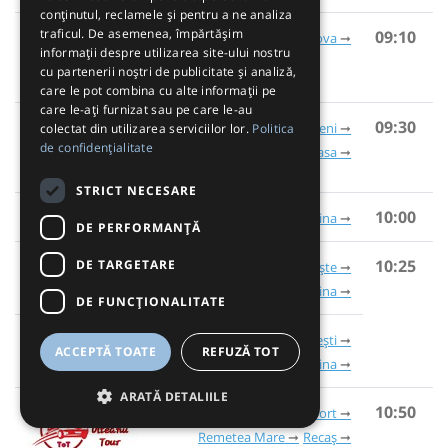
conținutul, reclamele și pentru a ne analiza
traficul. De asemenea, împărtășim
09:10
Craiova
informații despre utilizarea site-ului nostru
cu partenerii noștri de publicitate și analiză,
care le pot combina cu alte informații pe
care le-ați furnizat sau pe care le-au
09:30
Aeroport Otopeni
colectat din utilizarea serviciilor lor.
Politica
de confidențialitate
Aeroport Băneasa
STRICT NECESARE
Novum Travel
10:00
București
Pitești
Slatina
DE PERFORMANȚĂ
10:25
DE TARGETARE
Ploiești
Târgoviște
Găești
Pitești
Slatina
DE FUNCŢIONALITATE
CDI Transport
București
Pitești
Colonești
ACCEPTĂ TOATE
REFUZĂ TOT
Optași
Slatina
ARATĂ DETALIILE
10:50
Timișoara
Timișoara Aeroport
Remetea Mare
Recaș