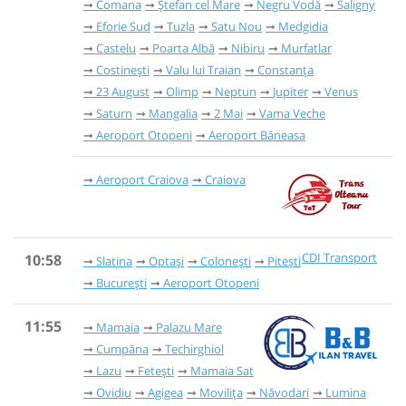
Comana
Ștefan cel Mare
Negru Vodă
Saligny
Eforie Sud
Tuzla
Satu Nou
Medgidia
Castelu
Poarta Albă
Nibiru
Murfatlar
Costinești
Valu lui Traian
Constanța
23 August
Olimp
Neptun
Jupiter
Venus
Saturn
Mangalia
2 Mai
Vama Veche
Aeroport Otopeni
Aeroport Băneasa
Aeroport Craiova
Craiova
CDI Transport
10:58
Slatina
Optași
Colonești
Pitești
București
Aeroport Otopeni
11:55
Mamaia
Palazu Mare
Cumpăna
Techirghiol
Lazu
Fetești
Mamaia Sat
Ovidiu
Agigea
Movilița
Năvodari
Lumina