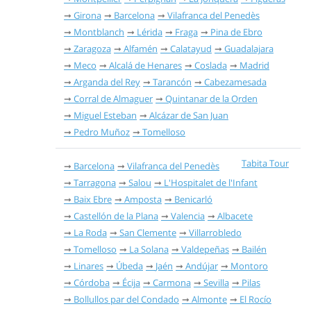
Girona
Barcelona
Vilafranca del Penedès
Montblanch
Lérida
Fraga
Pina de Ebro
Zaragoza
Alfamén
Calatayud
Guadalajara
Meco
Alcalá de Henares
Coslada
Madrid
Arganda del Rey
Tarancón
Cabezamesada
Corral de Almaguer
Quintanar de la Orden
Miguel Esteban
Alcázar de San Juan
Pedro Muñoz
Tomelloso
Tabita Tour
Barcelona
Vilafranca del Penedès
Tarragona
Salou
L'Hospitalet de l'Infant
Baix Ebre
Amposta
Benicarló
Castellón de la Plana
Valencia
Albacete
La Roda
San Clemente
Villarrobledo
Tomelloso
La Solana
Valdepeñas
Bailén
Linares
Úbeda
Jaén
Andújar
Montoro
Córdoba
Écija
Carmona
Sevilla
Pilas
Bollullos par del Condado
Almonte
El Rocío