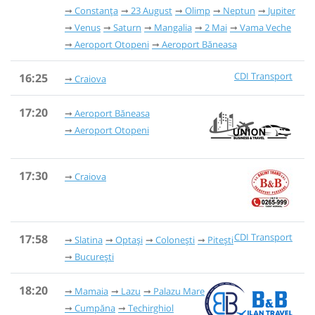
Constanța
23 August
Olimp
Neptun
Jupiter
Venus
Saturn
Mangalia
2 Mai
Vama Veche
Aeroport Otopeni
Aeroport Băneasa
CDI Transport
16:25
Craiova
17:20
Aeroport Băneasa
Aeroport Otopeni
17:30
Craiova
CDI Transport
17:58
Slatina
Optași
Colonești
Pitești
București
18:20
Mamaia
Lazu
Palazu Mare
Cumpăna
Techirghiol