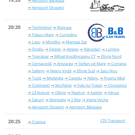
19:20
Aeroport Băneasa
Aeroport Otopeni
20:20
Techirghiol
Mamaia
Palazu Mare
Cumpăna
Lazu
Movilița
Mamaia Sat
Ovidiu
Fetești
Agigea
Năvodari
Lumina
Topraisar
Mihail Kogălniceanu CT
Eforie Nord
Cernavodă
Amzacea
Ștefan cel Mare
Comana
Saligny
Negru Vodă
Eforie Sud
Satu Nou
Tuzla
Medgidia
Castelu
Nibiru
Poarta Albă
Costinești
Murfatlar
Valu lui Traian
Constanța
23 August
Olimp
Neptun
Jupiter
Venus
Saturn
Mangalia
2 Mai
Vama Veche
Aeroport Otopeni
Aeroport Băneasa
CDI Transport
20:25
Craiova