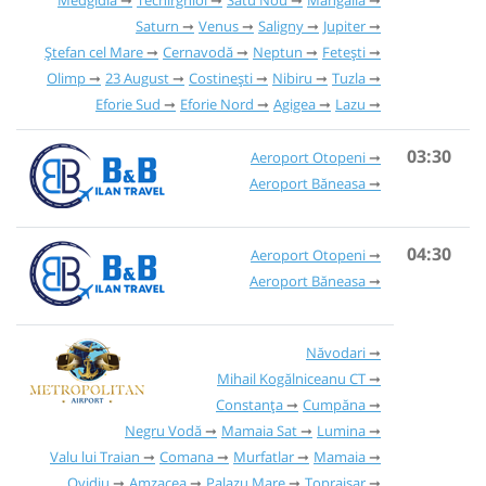
Medgidia
Techirghiol
Satu Nou
Mangalia
Saturn
Venus
Saligny
Jupiter
Ștefan cel Mare
Cernavodă
Neptun
Fetești
Olimp
23 August
Costinești
Nibiru
Tuzla
Eforie Sud
Eforie Nord
Agigea
Lazu
03:30
Aeroport Otopeni
Aeroport Băneasa
04:30
Aeroport Otopeni
Aeroport Băneasa
Năvodari
Mihail Kogălniceanu CT
Constanța
Cumpăna
Negru Vodă
Mamaia Sat
Lumina
Valu lui Traian
Comana
Murfatlar
Mamaia
Ovidiu
Amzacea
Palazu Mare
Topraisar