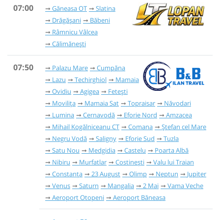
07:00
Găneasa OT
Slatina
Drăgășani
Băbeni
Râmnicu Vâlcea
Călimănești
07:50
Palazu Mare
Cumpăna
Lazu
Techirghiol
Mamaia
Ovidiu
Agigea
Fetești
Movilița
Mamaia Sat
Topraisar
Năvodari
Lumina
Cernavodă
Eforie Nord
Amzacea
Mihail Kogălniceanu CT
Comana
Ștefan cel Mare
Negru Vodă
Saligny
Eforie Sud
Tuzla
Satu Nou
Medgidia
Castelu
Poarta Albă
Nibiru
Murfatlar
Costinești
Valu lui Traian
Constanța
23 August
Olimp
Neptun
Jupiter
Venus
Saturn
Mangalia
2 Mai
Vama Veche
Aeroport Otopeni
Aeroport Băneasa