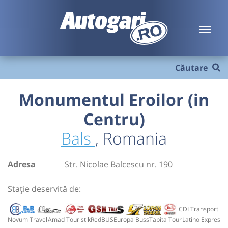
Căutare
Monumentul Eroilor (in
Centru)
Bals
, Romania
Adresa
Str. Nicolae Balcescu nr. 190
Stație deservită de:
CDI Transport
Novum Travel
Amad Touristik
RedBUS
Europa Buss
Tabita Tour
Latino Expres