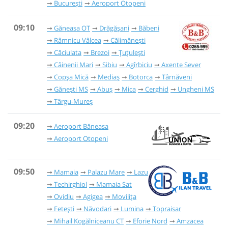
București
Aeroport Otopeni
09:10
Găneasa OT
Drăgășani
Băbeni
Râmnicu Vâlcea
Călimănești
Căciulata
Brezoi
Țuțulești
Câinenii Mari
Sibiu
Agîrbiciu
Axente Sever
Copșa Mică
Mediaș
Botorca
Târnăveni
Gănești MS
Abuș
Mica
Cerghid
Ungheni MS
Târgu-Mureș
09:20
Aeroport Băneasa
Aeroport Otopeni
09:50
Mamaia
Palazu Mare
Lazu
Techirghiol
Mamaia Sat
Ovidiu
Agigea
Movilița
Fetești
Năvodari
Lumina
Topraisar
Mihail Kogălniceanu CT
Eforie Nord
Amzacea