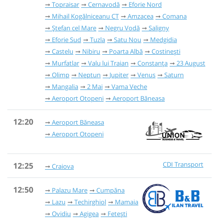
Topraisar
Cernavodă
Eforie Nord
Mihail Kogălniceanu CT
Amzacea
Comana
Ștefan cel Mare
Negru Vodă
Saligny
Eforie Sud
Tuzla
Satu Nou
Medgidia
Castelu
Nibiru
Poarta Albă
Costinești
Murfatlar
Valu lui Traian
Constanța
23 August
Olimp
Neptun
Jupiter
Venus
Saturn
Mangalia
2 Mai
Vama Veche
Aeroport Otopeni
Aeroport Băneasa
12:20
Aeroport Băneasa
Aeroport Otopeni
CDI Transport
12:25
Craiova
12:50
Palazu Mare
Cumpăna
Lazu
Techirghiol
Mamaia
Ovidiu
Agigea
Fetești