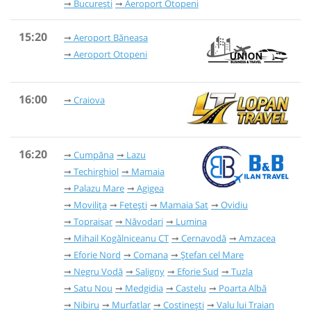
București
Aeroport Otopeni
15:20
Aeroport Băneasa
Aeroport Otopeni
16:00
Craiova
16:20
Cumpăna
Lazu
Techirghiol
Mamaia
Palazu Mare
Agigea
Movilița
Fetești
Mamaia Sat
Ovidiu
Topraisar
Năvodari
Lumina
Mihail Kogălniceanu CT
Cernavodă
Amzacea
Eforie Nord
Comana
Ștefan cel Mare
Negru Vodă
Saligny
Eforie Sud
Tuzla
Satu Nou
Medgidia
Castelu
Poarta Albă
Nibiru
Murfatlar
Costinești
Valu lui Traian