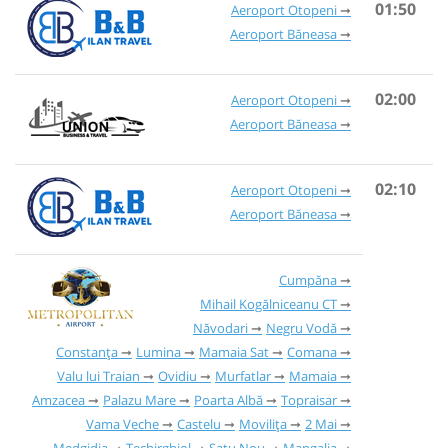
01:50
Aeroport Otopeni
Aeroport Băneasa
02:00
Aeroport Otopeni
Aeroport Băneasa
02:10
Aeroport Otopeni
Aeroport Băneasa
Cumpăna
Mihail Kogălniceanu CT
Năvodari
Negru Vodă
Constanța
Lumina
Mamaia Sat
Comana
Valu lui Traian
Ovidiu
Murfatlar
Mamaia
Amzacea
Palazu Mare
Poarta Albă
Topraisar
Vama Veche
Castelu
Movilița
2 Mai