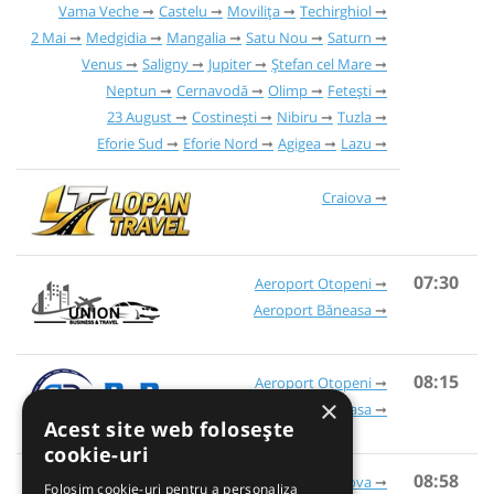
Vama Veche
Castelu
Movilița
Techirghiol
2 Mai
Medgidia
Mangalia
Satu Nou
Saturn
Venus
Saligny
Jupiter
Ștefan cel Mare
Neptun
Cernavodă
Olimp
Fetești
23 August
Costinești
Nibiru
Tuzla
Eforie Sud
Eforie Nord
Agigea
Lazu
Craiova
07:30
Aeroport Otopeni
Aeroport Băneasa
08:15
Aeroport Otopeni
×
Aeroport Băneasa
Acest site web folosește
cookie-uri
CDI Transport
08:58
Craiova
Folosim cookie-uri pentru a personaliza