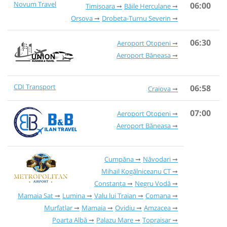
Novum Travel
06:00
Timișoara
Băile Herculane
Orșova
Drobeta-Turnu Severin
06:30
Aeroport Otopeni
Aeroport Băneasa
CDI Transport
06:58
Craiova
07:00
Aeroport Otopeni
Aeroport Băneasa
Cumpăna
Năvodari
Mihail Kogălniceanu CT
Constanța
Negru Vodă
Mamaia Sat
Lumina
Valu lui Traian
Comana
Murfatlar
Mamaia
Ovidiu
Amzacea
Poarta Albă
Palazu Mare
Topraisar