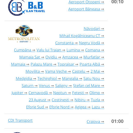
00:10
Aeroport Otopeni
Aeroport Băneasa
Năvodari
Mihail Kogălniceanu CT
Constanța
Negru Vodă
Cumpăna
Valu lui Traian
Lumina
Comana
Mamaia Sat
Ovidiu
Amzacea
Murfatlar
Mamaia
Palazu Mare
Topraisar
Poarta Albă
Movilița
Vama Veche
Castelu
2 Mai
Medgidia
Techirghiol
Mangalia
Satu Nou
Saturn
Venus
Saligny
Ștefan cel Mare
Jupiter
Cernavodă
Neptun
Fetești
Olimp
23 August
Costinești
Nibiru
Tuzla
Eforie Sud
Eforie Nord
Agigea
Lazu
CDI Transport
01:00
Craiova