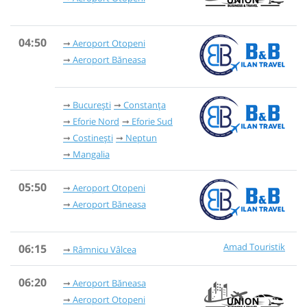
04:50
Aeroport Otopeni
Aeroport Băneasa
București
Constanța
Eforie Nord
Eforie Sud
Costinești
Neptun
Mangalia
05:50
Aeroport Otopeni
Aeroport Băneasa
Amad Touristik
06:15
Râmnicu Vâlcea
06:20
Aeroport Băneasa
Aeroport Otopeni