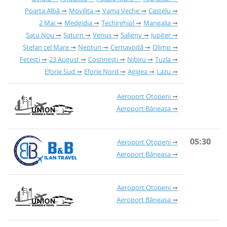
Poarta Albă
Movilița
Vama Veche
Castelu
2 Mai
Medgidia
Techirghiol
Mangalia
Satu Nou
Saturn
Venus
Saligny
Jupiter
Ștefan cel Mare
Neptun
Cernavodă
Olimp
Fetești
23 August
Costinești
Nibiru
Tuzla
Eforie Sud
Eforie Nord
Agigea
Lazu
Aeroport Otopeni
Aeroport Băneasa
05:30
Aeroport Otopeni
Aeroport Băneasa
Aeroport Otopeni
Aeroport Băneasa