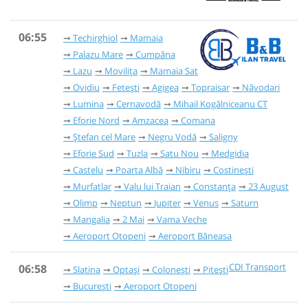
06:55
Techirghiol
Mamaia
Palazu Mare
Cumpăna
Lazu
Movilița
Mamaia Sat
Ovidiu
Fetești
Agigea
Topraisar
Năvodari
Lumina
Cernavodă
Mihail Kogălniceanu CT
Eforie Nord
Amzacea
Comana
Ștefan cel Mare
Negru Vodă
Saligny
Eforie Sud
Tuzla
Satu Nou
Medgidia
Castelu
Poarta Albă
Nibiru
Costinești
Murfatlar
Valu lui Traian
Constanța
23 August
Olimp
Neptun
Jupiter
Venus
Saturn
Mangalia
2 Mai
Vama Veche
Aeroport Otopeni
Aeroport Băneasa
CDI Transport
06:58
Slatina
Optași
Colonești
Pitești
București
Aeroport Otopeni