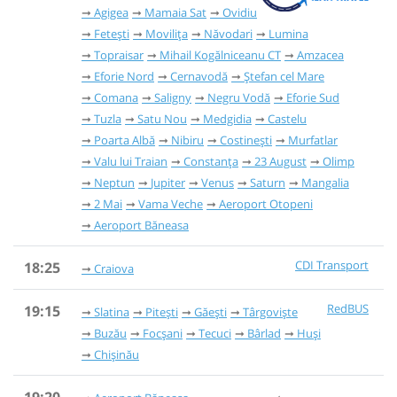
Agigea
Mamaia Sat
Ovidiu
Fetești
Movilița
Năvodari
Lumina
Topraisar
Mihail Kogălniceanu CT
Amzacea
Eforie Nord
Cernavodă
Ștefan cel Mare
Comana
Saligny
Negru Vodă
Eforie Sud
Tuzla
Satu Nou
Medgidia
Castelu
Poarta Albă
Nibiru
Costinești
Murfatlar
Valu lui Traian
Constanța
23 August
Olimp
Neptun
Jupiter
Venus
Saturn
Mangalia
2 Mai
Vama Veche
Aeroport Otopeni
Aeroport Băneasa
CDI Transport
18:25
Craiova
RedBUS
19:15
Slatina
Pitești
Găești
Târgoviște
Buzău
Focșani
Tecuci
Bârlad
Huși
Chișinău