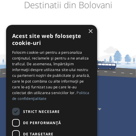
Destinatii din Bolovani
×
Acest site web folosește
cookie-uri
Folosim cookie-uri pentru a personaliza
conținutul, reclamele și pentru a ne analiza
traficul. De asemenea, împărtășim
informații despre utilizarea site-ului nostru
cu partenerii noștri de publicitate și analiză,
care le pot combina cu alte informații pe
care le-ați furnizat sau pe care le-au
colectat din utilizarea serviciilor lor.
Politica
Pentru Călători
de confidențialitate
Pentru Transportatori
STRICT NECESARE
Interacționăm
DE PERFORMANȚĂ
DE TARGETARE