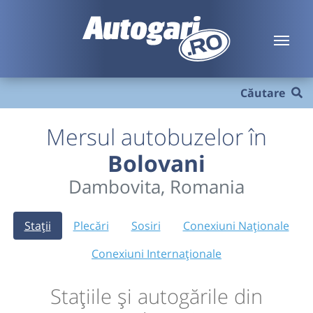
Căutare
Mersul autobuzelor în
Bolovani
Dambovita, Romania
Stații
Plecări
Sosiri
Conexiuni Naționale
Conexiuni Internaționale
Stațiile și autogările din