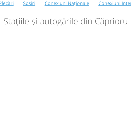
Plecări
Sosiri
Conexiuni Naționale
Conexiuni Inte
Stațiile și autogările din Căprioru