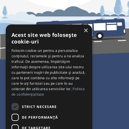
×
Acest site web folosește
cookie-uri
Folosim cookie-uri pentru a personaliza
conținutul, reclamele și pentru a ne analiza
traficul. De asemenea, împărtășim
Pentru Călători
informații despre utilizarea site-ului nostru
cu partenerii noștri de publicitate și analiză,
Curse autobuz
care le pot combina cu alte informații pe
care le-ați furnizat sau pe care le-au
Plecări/Sosiri
colectat din utilizarea serviciilor lor.
Politica
Program operatori
de confidențialitate
Termeni și condiții
STRICT NECESARE
Setări de cookie-uri
DE PERFORMANȚĂ
DE TARGETARE