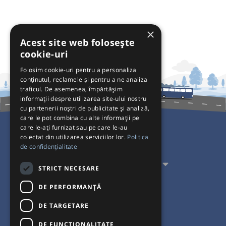
×
Acest site web folosește
cookie-uri
Folosim cookie-uri pentru a personaliza
conținutul, reclamele și pentru a ne analiza
traficul. De asemenea, împărtășim
informații despre utilizarea site-ului nostru
cu partenerii noștri de publicitate și analiză,
care le pot combina cu alte informații pe
care le-ați furnizat sau pe care le-au
colectat din utilizarea serviciilor lor.
Politica
Pentru Călători
de confidențialitate
Pentru Transportatori
STRICT NECESARE
Interacționăm
DE PERFORMANȚĂ
DE TARGETARE
Acceptăm plăți cu
DE FUNCŢIONALITATE