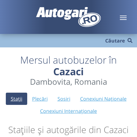
Căutare
Mersul autobuzelor în
Cazaci
Dambovita, Romania
Stații
Plecări
Sosiri
Conexiuni Naționale
Conexiuni Internaționale
Stațiile și autogările din Cazaci