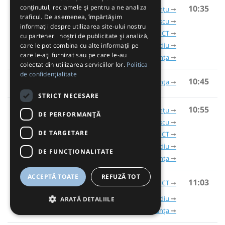
10:35
conținutul, reclamele și pentru a ne analiza
Dorobanțu
traficul. De asemenea, împărtășim
Nicolae Bălcescu
informații despre utilizarea site-ului nostru
Mihail Kogălniceanu CT
cu partenerii noștri de publicitate și analiză,
Mihail Kogălniceanu Aeroport
Ovidiu
care le pot combina cu alte informații pe
care le-ați furnizat sau pe care le-au
Constanța
colectat din utilizarea serviciilor lor.
Politica
de confidențialitate
10:45
Constanța
STRICT NECESARE
10:55
Dorobanțu
DE PERFORMANȚĂ
Nicolae Bălcescu
DE TARGETARE
Mihail Kogălniceanu CT
Mihail Kogălniceanu Aeroport
Ovidiu
DE FUNCŢIONALITATE
Constanța
ACCEPTĂ TOATE
REFUZĂ TOT
11:03
Mihail Kogălniceanu CT
Mihail Kogălniceanu Aeroport
Ovidiu
ARATĂ DETALIILE
Constanța