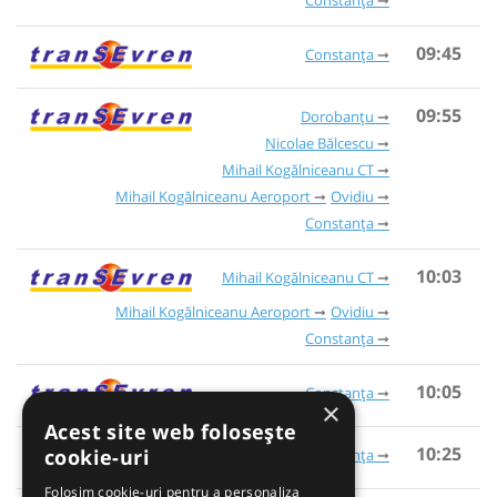
09:45
Constanța
09:55
Dorobanțu
Nicolae Bălcescu
Mihail Kogălniceanu CT
Mihail Kogălniceanu Aeroport
Ovidiu
Constanța
10:03
Mihail Kogălniceanu CT
Mihail Kogălniceanu Aeroport
Ovidiu
Constanța
10:05
Constanța
×
Acest site web folosește
10:25
cookie-uri
Constanța
Folosim cookie-uri pentru a personaliza