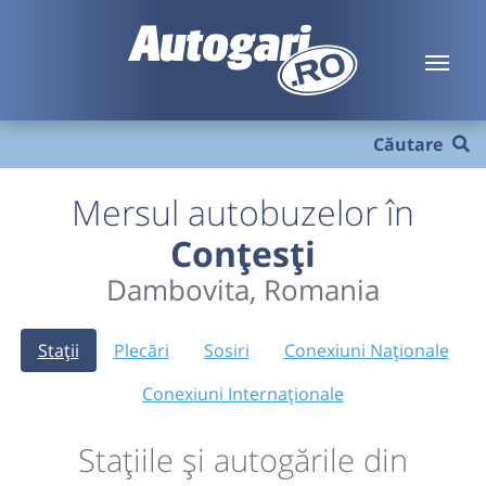
Căutare
Mersul autobuzelor în
Conțesți
Dambovita, Romania
Stații
Plecări
Sosiri
Conexiuni Naționale
Conexiuni Internaționale
Stațiile și autogările din