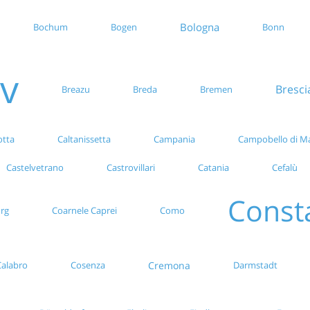
Bologna
Bochum
Bogen
Bonn
v
Bresci
Breazu
Breda
Bremen
otta
Caltanissetta
Campania
Campobello di M
Castelvetrano
Castrovillari
Catania
Cefalù
Const
rg
Coarnele Caprei
Como
Cremona
Calabro
Cosenza
Darmstadt