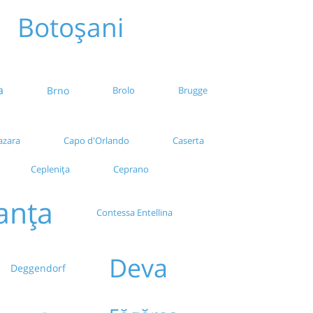
Botoșani
a
Brno
Brolo
Brugge
azara
Capo d'Orlando
Caserta
Ceplenița
Ceprano
anța
Contessa Entellina
Deva
Deggendorf