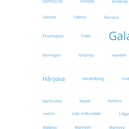
Dortmund
Dresda
Duisburg
Falcone
Falerna
Ferrara
Gal
Frumușica
Fulda
Groningen
Gropnița
Haarlem
Hârșova
Heidelberg
Hod
Karlsruhe
Kassel
Koblenz
Liège
Lentini
Lido di Mondello
Mălăești
Manheim
Mantova