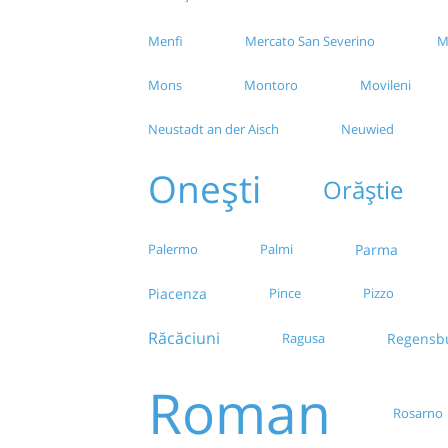
Menfi
Mercato San Severino
M
Mons
Montoro
Movileni
Neustadt an der Aisch
Neuwied
Onești
Orăștie
Parma
Palermo
Palmi
Piacenza
Pince
Pizzo
Răcăciuni
Ragusa
Regensb
Roman
Rosarno