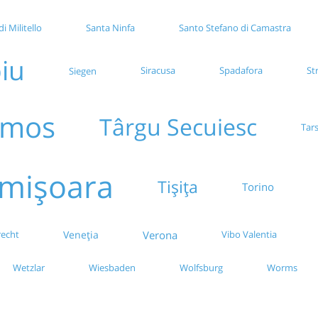
i Militello
Santa Ninfa
Santo Stefano di Camastra
biu
Siracusa
Spadafora
St
Siegen
umos
Târgu Secuiesc
Tars
imișoara
Tișița
Torino
Verona
recht
Veneția
Vibo Valentia
Wetzlar
Wiesbaden
Wolfsburg
Worms