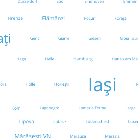
Düsseldorf
Eboli
Eindhoven
Emmen
Flămânzi
Firenze
Focuri
Forăști
ați
Giarre
Giesen
Gioia Tau
Gent
Hamburg
Haga
Halle
Hanau am Ma
Iași
ora
Holle
Horlești
I
Koln
Lagonegro
Lamezia Terme
Larga Ji
Lipova
Lübeck
Lüdenscheid
Luxe
Mărășești VN
Marausa
Marsala