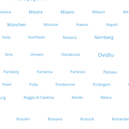
Mestre
Milano
essina
Milazzo
Mi
München
Münster
Namur
Napoli
Nürnberg
Nola
Northeim
Novara
Ovidiu
Orte
Orvieto
Osnabrück
Parsberg
Partanna
Partinico
Passau
Polla
Pordenone
Potângeni
Plzeň
urg
Reggio di Calabria
Rende
Ribera
Rosolini
Rossano
Rostock
Rotterda