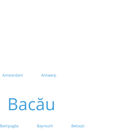
Amsterdam
Antwerp
Bacău
Bayreuth
Belcești
Battipaglia