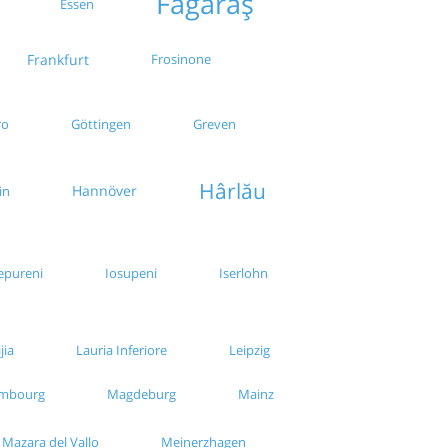
Făgăraș
Essen
Frankfurt
Frosinone
ro
Göttingen
Greven
Hârlău
Hannöver
in
epureni
Iosupeni
Iserlohn
jia
Lauria Inferiore
Leipzig
mbourg
Magdeburg
Mainz
Mazara del Vallo
Meinerzhagen