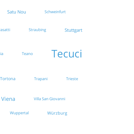
Satu Nou
Schweinfurt
Stuttgart
rasatti
Straubing
Tecuci
ia
Teano
Tortona
Trapani
Trieste
Viena
Villa San Giovanni
Wuppertal
Würzburg