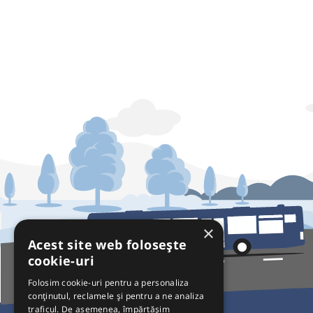
×
Acest site web folosește
cookie-uri
Folosim cookie-uri pentru a personaliza
conținutul, reclamele și pentru a ne analiza
traficul. De asemenea, împărtășim