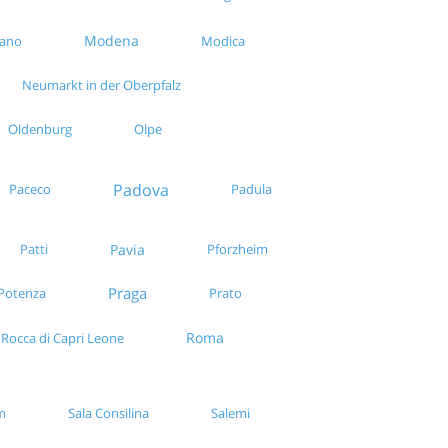
Modena
rano
Modica
Neumarkt in der Oberpfalz
Oldenburg
Olpe
Padova
Paceco
Padula
Pavia
Patti
Pforzheim
Praga
Potenza
Prato
Roma
Rocca di Capri Leone
m
Sala Consilina
Salemi