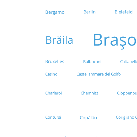
Bergamo
Berlin
Bielefeld
Brașo
Brăila
Bruxelles
Bulbucani
Caltabell
Casino
Castellammare del Golfo
Charleroi
Chemnitz
Cloppenbu
Copălău
Contursi
Corigliano 