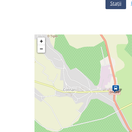
Stații
+
−