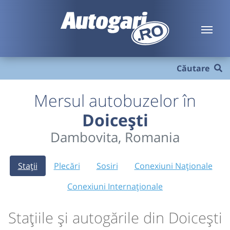
Căutare
Mersul autobuzelor în
Doicești
Dambovita, Romania
Stații
Plecări
Sosiri
Conexiuni Naționale
Conexiuni Internaționale
Stațiile și autogările din Doicești