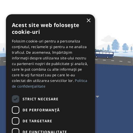
×
Acest site web folosește
cookie-uri
Folosim cookie-uri pentru a personaliza
conținutul, reclamele și pentru a ne analiza
traficul. De asemenea, împărtășim
informații despre utilizarea site-ului nostru
cu partenerii noștri de publicitate și analiză,
care le pot combina cu alte informații pe
care le-ați furnizat sau pe care le-au
colectat din utilizarea serviciilor lor.
Politica
Pentru Călători
de confidențialitate
Pentru Transportatori
STRICT NECESARE
Interacționăm
DE PERFORMANȚĂ
DE TARGETARE
Acceptăm plăți cu
DE FUNCŢIONALITATE