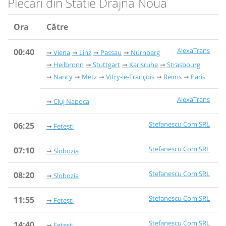
Plecări din Statie Drajna Noua
Ora
Către
AlexaTrans
00:40
Viena
Linz
Passau
Nürnberg
Heilbronn
Stuttgart
Karlsruhe
Strasbourg
Nancy
Metz
Vitry-le-François
Reims
Paris
AlexaTrans
Cluj Napoca
Stefanescu Com SRL
06:25
Fetești
Stefanescu Com SRL
07:10
Slobozia
Stefanescu Com SRL
08:20
Slobozia
Stefanescu Com SRL
11:55
Fetești
Stefanescu Com SRL
14:40
Fetești