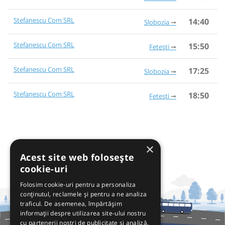
Stefanescu Com SRL
14:40
Slobozia
Stefanescu Com SRL
15:50
Fetești
Stefanescu Com SRL
17:25
Slobozia
Stefanescu Com SRL
18:50
Fetești
×
Acest site web folosește
cookie-uri
Folosim cookie-uri pentru a personaliza
conținutul, reclamele și pentru a ne analiza
traficul. De asemenea, împărtășim
informații despre utilizarea site-ului nostru
cu partenerii noștri de publicitate și analiză,