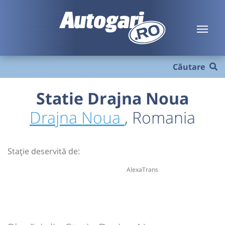
Căutare
Statie Drajna Noua
Drajna Noua
, Romania
Stație deservită de:
AlexaTrans