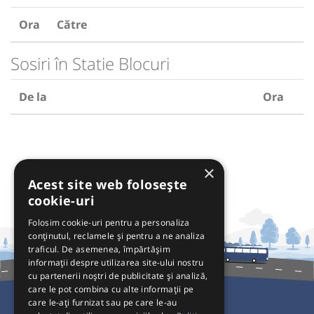
Ora
Către
Sosiri în Statie Blocuri
De la
Ora
×
Acest site web folosește
cookie-uri
Folosim cookie-uri pentru a personaliza
conținutul, reclamele și pentru a ne analiza
traficul. De asemenea, împărtășim
informații despre utilizarea site-ului nostru
cu partenerii noștri de publicitate și analiză,
care le pot combina cu alte informații pe
care le-ați furnizat sau pe care le-au