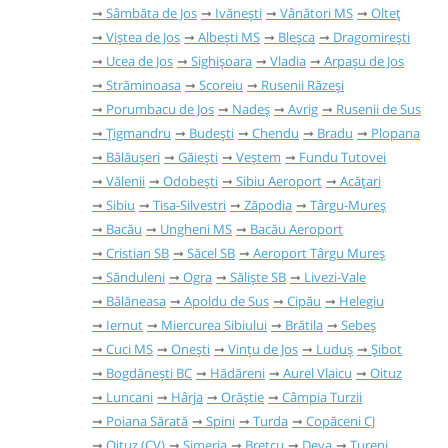
Sâmbăta de Jos
Ivănești
Vânători MS
Olteț
Viștea de Jos
Albești MS
Bleșca
Dragomirești
Ucea de Jos
Sighișoara
Vladia
Arpașu de Jos
Străminoasa
Scoreiu
Rusenii Răzeși
Porumbacu de Jos
Nadeș
Avrig
Rusenii de Sus
Țigmandru
Budești
Chendu
Bradu
Plopana
Bălăușeri
Găieşti
Veștem
Fundu Tutovei
Vălenii
Odobești
Sibiu Aeroport
Acățari
Sibiu
Tisa-Silvestri
Zăpodia
Târgu-Mureș
Bacău
Ungheni MS
Bacău Aeroport
Cristian SB
Săcel SB
Aeroport Târgu Mureș
Sănduleni
Ogra
Săliște SB
Livezi-Vale
Bălăneasa
Apoldu de Sus
Cipău
Helegiu
Iernut
Miercurea Sibiului
Brătila
Sebeș
Cuci MS
Onești
Vințu de Jos
Luduș
Șibot
Bogdănești BC
Hădăreni
Aurel Vlaicu
Oituz
Luncani
Hârja
Orăștie
Câmpia Turzii
Poiana Sărată
Spini
Turda
Copăceni CJ
Oituz (CV)
Simeria
Brețcu
Deva
Tureni