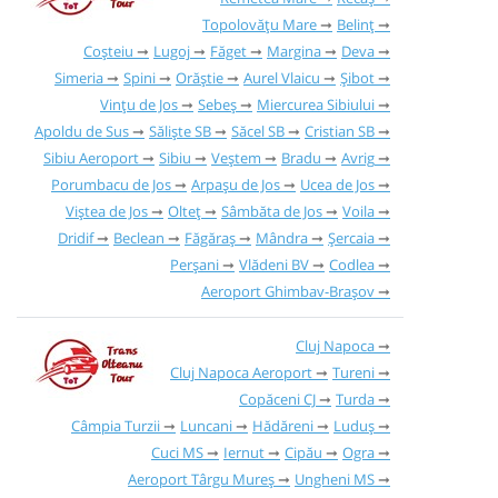
Topolovățu Mare
Belinț
Coșteiu
Lugoj
Făget
Margina
Deva
Simeria
Spini
Orăștie
Aurel Vlaicu
Șibot
Vințu de Jos
Sebeș
Miercurea Sibiului
Apoldu de Sus
Săliște SB
Săcel SB
Cristian SB
Sibiu Aeroport
Sibiu
Veștem
Bradu
Avrig
Porumbacu de Jos
Arpașu de Jos
Ucea de Jos
Viștea de Jos
Olteț
Sâmbăta de Jos
Voila
Dridif
Beclean
Făgăraș
Mândra
Șercaia
Perșani
Vlădeni BV
Codlea
Aeroport Ghimbav-Brașov
Cluj Napoca
Cluj Napoca Aeroport
Tureni
Copăceni CJ
Turda
Câmpia Turzii
Luncani
Hădăreni
Luduș
Cuci MS
Iernut
Cipău
Ogra
Aeroport Târgu Mureș
Ungheni MS