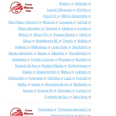
Brașov
Hărman
Lunca Câlnicului
Chichiș
Ozun CV
Sfântu-Gheorghe
Reci (Ram. Petrom)
Moacșa
Covasna
Cernat
Târgu Secuiesc
Tinoasa
Săsăuși
Lunga
Brețcu
Oituz (CV)
Poiana Sărată
Hârja
Oituz
Bogdănești BC
Onești
Brătila
Helegiu
Bălăneasa
Livezi-Vale
Sănduleni
Bacău Aeroport
Bacău
Zăpodia
Tisa-Silvestri
Odobești
Fundu Tutovei
Plopana
Budești
Rusenii de Sus
Rusenii Răzeși
Străminoasa
Vladia
Dragomirești
Bleșca
Ivănești
Hârșoveni
Poienești
Oprișița
Laza
Pușcași
Rediu
Vaslui
Muntenii de Jos
Băcăoani
Secuia
Crasna VS
Oltenești
Curteni
Crețeștii de Sus
Satu Nou
Timișoara
Timișoara Aeroport
Remetea Mare
Recaș