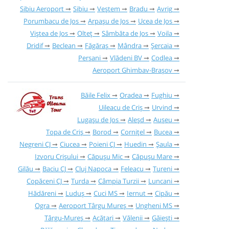
Sibiu Aeroport
Sibiu
Veștem
Bradu
Avrig
Porumbacu de Jos
Arpașu de Jos
Ucea de Jos
Viștea de Jos
Olteț
Sâmbăta de Jos
Voila
Dridif
Beclean
Făgăraș
Mândra
Șercaia
Perșani
Vlădeni BV
Codlea
Aeroport Ghimbav-Brașov
Băile Felix
Oradea
Fughiu
Uileacu de Criș
Urvind
Lugașu de Jos
Aleșd
Aușeu
Topa de Criș
Borod
Cornițel
Bucea
Negreni CJ
Ciucea
Poieni CJ
Huedin
Șaula
Izvoru Crișului
Căpușu Mic
Căpușu Mare
Gilău
Baciu CJ
Cluj Napoca
Feleacu
Tureni
Copăceni CJ
Turda
Câmpia Turzii
Luncani
Hădăreni
Luduș
Cuci MS
Iernut
Cipău
Ogra
Aeroport Târgu Mureș
Ungheni MS
Târgu-Mureș
Acățari
Vălenii
Găieşti