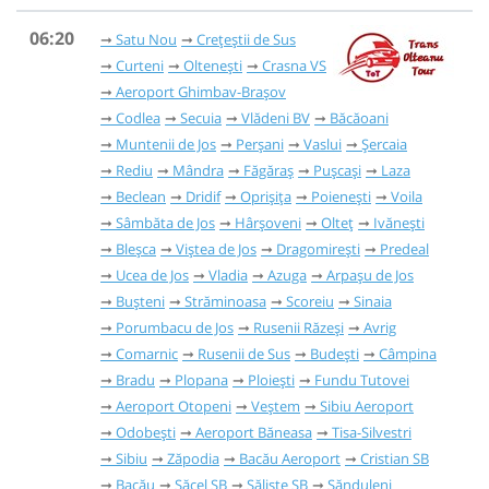
06:20
Satu Nou
Crețeștii de Sus
Curteni
Oltenești
Crasna VS
Aeroport Ghimbav-Brașov
Codlea
Secuia
Vlădeni BV
Băcăoani
Muntenii de Jos
Perșani
Vaslui
Șercaia
Rediu
Mândra
Făgăraș
Pușcași
Laza
Beclean
Dridif
Oprișița
Poienești
Voila
Sâmbăta de Jos
Hârșoveni
Olteț
Ivănești
Bleșca
Viștea de Jos
Dragomirești
Predeal
Ucea de Jos
Vladia
Azuga
Arpașu de Jos
Bușteni
Străminoasa
Scoreiu
Sinaia
Porumbacu de Jos
Rusenii Răzeși
Avrig
Comarnic
Rusenii de Sus
Budești
Câmpina
Bradu
Plopana
Ploiești
Fundu Tutovei
Aeroport Otopeni
Veștem
Sibiu Aeroport
Odobești
Aeroport Băneasa
Tisa-Silvestri
Sibiu
Zăpodia
Bacău Aeroport
Cristian SB
Bacău
Săcel SB
Săliște SB
Sănduleni