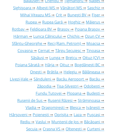
Bălăușeri
Chendu
Țigmandru
Nadeș
Sighișoara
Albești MS
Vânători MS
Saschiz
Mihai Viteazu MS
Criț
Bunești BV
Fișer
Rupea
Rupea Gară
Hoghiz
Măieruș
Rotbav
Feldioara BV
Brașov
Poiana Brașov
Hărman
Lunca Câlnicului
Chichiș
Ozun CV
Sfântu-Gheorghe
Reci (Ram. Petrom)
Moacșa
Covasna
Cernat
Târgu Secuiesc
Tinoasa
Săsăuși
Lunga
Brețcu
Oituz (CV)
Poiana Sărată
Hârja
Oituz
Bogdănești BC
Onești
Brătila
Helegiu
Bălăneasa
Livezi-Vale
Sănduleni
Bacău Aeroport
Bacău
Zăpodia
Tisa-Silvestri
Odobești
Fundu Tutovei
Plopana
Budești
Rusenii de Sus
Rusenii Răzeși
Străminoasa
Vladia
Dragomirești
Bleșca
Ivănești
Hârșoveni
Poienești
Oprișița
Laza
Pușcași
Rediu
Vaslui
Muntenii de Jos
Băcăoani
Secuia
Crasna VS
Oltenești
Curteni