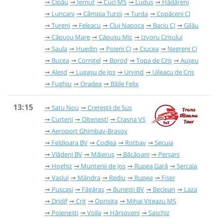
Cipău
Iernut
Cuci MS
Luduș
Hădăreni
Luncani
Câmpia Turzii
Turda
Copăceni CJ
Tureni
Feleacu
Cluj Napoca
Baciu CJ
Gilău
Căpușu Mare
Căpușu Mic
Izvoru Crișului
Șaula
Huedin
Poieni CJ
Ciucea
Negreni CJ
Bucea
Cornițel
Borod
Topa de Criș
Aușeu
Aleșd
Lugașu de Jos
Urvind
Uileacu de Criș
Fughiu
Oradea
Băile Felix
13:15
Satu Nou
Crețeștii de Sus
Curteni
Oltenești
Crasna VS
Aeroport Ghimbav-Brașov
Feldioara BV
Codlea
Rotbav
Secuia
Vlădeni BV
Măieruș
Băcăoani
Perșani
Hoghiz
Muntenii de Jos
Rupea Gară
Șercaia
Vaslui
Mândra
Rediu
Rupea
Fișer
Pușcași
Făgăraș
Bunești BV
Beclean
Laza
Dridif
Criț
Oprișița
Mihai Viteazu MS
Poienești
Voila
Hârșoveni
Saschiz