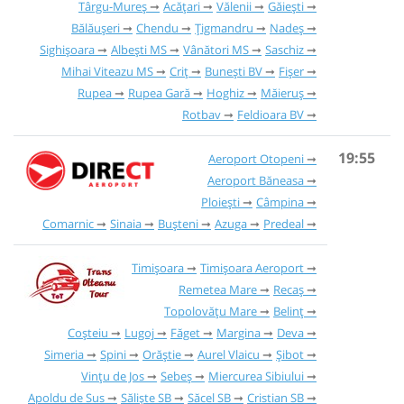
Târgu-Mureș
Acățari
Vălenii
Găieşti
Bălăușeri
Chendu
Țigmandru
Nadeș
Sighișoara
Albești MS
Vânători MS
Saschiz
Mihai Viteazu MS
Criț
Bunești BV
Fișer
Rupea
Rupea Gară
Hoghiz
Măieruș
Rotbav
Feldioara BV
19:55
Aeroport Otopeni
Aeroport Băneasa
Ploiești
Câmpina
Comarnic
Sinaia
Bușteni
Azuga
Predeal
Timișoara
Timișoara Aeroport
Remetea Mare
Recaș
Topolovățu Mare
Belinț
Coșteiu
Lugoj
Făget
Margina
Deva
Simeria
Spini
Orăștie
Aurel Vlaicu
Șibot
Vințu de Jos
Sebeș
Miercurea Sibiului
Apoldu de Sus
Săliște SB
Săcel SB
Cristian SB