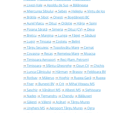
Livezi-Vale
Apoldu de Sus
Bălăneasa
Miercurea Sibiului
Sebeș
Helegiu
Vințu de Jos
Brătila
Șibot
Onești
Bogdănești BC
Aurel Vlaicu
Oituz
Orăștie
Hârja
Spini
Poiana Sărată
Simeria
Oituz (CV)
Deva
Brețcu
Margina
Lunga
Făget
Săsăuși
Lugoj
Tinoasa
Coșteiu
Belinț
Târgu Secuiesc
Topolovățu Mare
Cernat
Covasna
Recaș
Remetea Mare
Moacșa
Timișoara Aeroport
Reci (Ram. Petrom)
Timișoara
Sfântu-Gheorghe
Ozun CV
Chichiș
Lunca Câlnicului
Hărman
Brașov
Feldioara BV
Rotbav
Măieruș
Hoghiz
Rupea Gară
Rupea
Fișer
Bunești BV
Criț
Mihai Viteazu MS
Saschiz
Vânători MS
Albești MS
Sighișoara
Nadeș
Țigmandru
Chendu
Bălăușeri
Găieşti
Vălenii
Acățari
Târgu-Mureș
Ungheni MS
Aeroport Târgu Mureș
Ogra