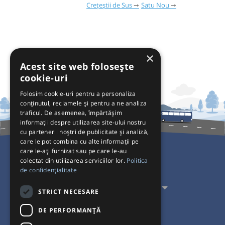
Crețeștii de Sus
Satu Nou
×
Acest site web folosește
cookie-uri
Folosim cookie-uri pentru a personaliza
conținutul, reclamele și pentru a ne analiza
traficul. De asemenea, împărtășim
informații despre utilizarea site-ului nostru
cu partenerii noștri de publicitate și analiză,
care le pot combina cu alte informații pe
care le-ați furnizat sau pe care le-au
colectat din utilizarea serviciilor lor.
Politica
Pentru Călători
de confidențialitate
Pentru Transportatori
STRICT NECESARE
Interacționăm
DE PERFORMANȚĂ