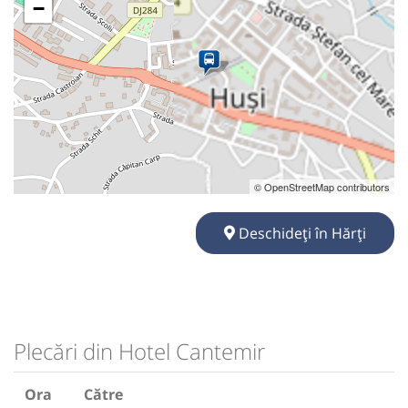
−
© OpenStreetMap contributors
Deschideți în Hărți
Plecări din Hotel Cantemir
Ora
Către