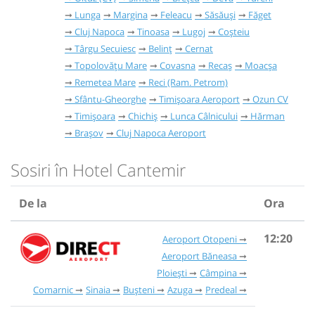
Lunga
Margina
Feleacu
Săsăuși
Făget
Cluj Napoca
Tinoasa
Lugoj
Coșteiu
Târgu Secuiesc
Belinț
Cernat
Topolovățu Mare
Covasna
Recaș
Moacșa
Remetea Mare
Reci (Ram. Petrom)
Sfântu-Gheorghe
Timișoara Aeroport
Ozun CV
Timișoara
Chichiș
Lunca Câlnicului
Hărman
Brașov
Cluj Napoca Aeroport
Sosiri în Hotel Cantemir
De la
Ora
12:20
Aeroport Otopeni
Aeroport Băneasa
Ploiești
Câmpina
Comarnic
Sinaia
Bușteni
Azuga
Predeal