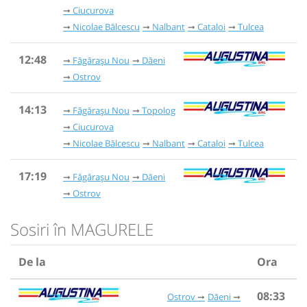
Ciucurova
Nicolae Bălcescu
Nalbant
Cataloi
Tulcea
12:48
Făgărașu Nou
Dăeni
Ostrov
14:13
Făgărașu Nou
Topolog
Ciucurova
Nicolae Bălcescu
Nalbant
Cataloi
Tulcea
17:19
Făgărașu Nou
Dăeni
Ostrov
Sosiri în MAGURELE
De la
Ora
08:33
Ostrov
Dăeni