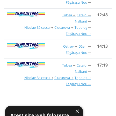
Făgărașu Nou
12:48
Tulcea
Cataloi
Nalbant
Nicolae Bălcescu
Ciucurova
Topolog
Făgărașu Nou
14:13
Ostrov
Dăeni
Făgărașu Nou
17:19
Tulcea
Cataloi
Nalbant
Nicolae Bălcescu
Ciucurova
Topolog
Făgărașu Nou
×
Acest site web folosește