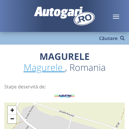
Căutare
MAGURELE
Magurele
, Romania
Stație deservită de:
+
−