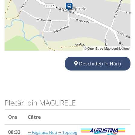
© OpenStreetMap contributors
Deschideți în Hărți
Plecări din MAGURELE
Ora
Către
08:33
Făgărașu Nou
Topolog