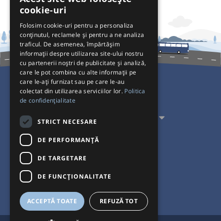
cookie-uri
Folosim cookie-uri pentru a personaliza
conținutul, reclamele și pentru a ne analiza
traficul. De asemenea, împărtășim
informații despre utilizarea site-ului nostru
cu partenerii noștri de publicitate și analiză,
care le pot combina cu alte informații pe
care le-ați furnizat sau pe care le-au
colectat din utilizarea serviciilor lor.
Politica
Pentru Călători
de confidențialitate
Pentru Transportatori
STRICT NECESARE
Interacționăm
DE PERFORMANȚĂ
DE TARGETARE
Acceptăm plăți cu
DE FUNCŢIONALITATE
ACCEPTĂ TOATE
REFUZĂ TOT