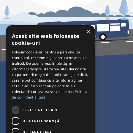
×
Acest site web folosește
cookie-uri
Folosim cookie-uri pentru a personaliza
conținutul, reclamele și pentru a ne analiza
traficul. De asemenea, împărtășim
Pentru Călători
informații despre utilizarea site-ului nostru
cu partenerii noștri de publicitate și analiză,
Curse autobuz
care le pot combina cu alte informații pe
care le-ați furnizat sau pe care le-au
Plecări/Sosiri
colectat din utilizarea serviciilor lor.
Politica
Program operatori
de confidențialitate
Termeni și condiții
STRICT NECESARE
Setări de cookie-uri
DE PERFORMANȚĂ
DE TARGETARE