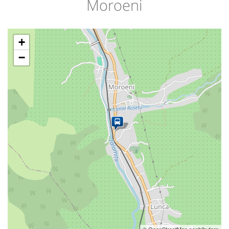
Moroeni
+
−