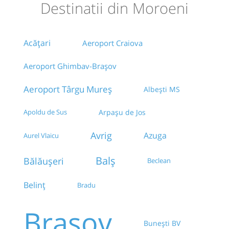
Destinatii din Moroeni
Acățari
Aeroport Craiova
Aeroport Ghimbav-Brașov
Aeroport Târgu Mureș
Albești MS
Apoldu de Sus
Arpașu de Jos
Avrig
Azuga
Aurel Vlaicu
Balș
Bălăușeri
Beclean
Belinț
Bradu
Brașov
Bunești BV