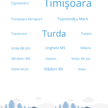
Timișoara
Țigmandru
Topolovățu Mare
Timișoara Aeroport
Turda
Tureni
Topoloveni
Ungheni MS
Ucea de Jos
Vălenii
Vințu de Jos
Vânători MS
Veștem
Vlădeni BV
Viștea de Jos
Voila