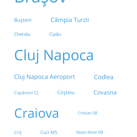
Câmpia Turzii
Bușteni
Chendu
Cipău
Cluj Napoca
Cluj Napoca Aeroport
Codlea
Covasna
Coșteiu
Copăceni CJ
Craiova
Cristian SB
Cuci MS
Criț
Dealu Mare DB