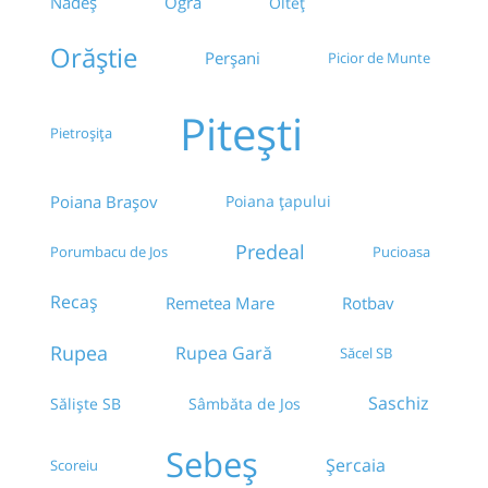
Nadeș
Ogra
Olteț
Orăștie
Perșani
Picior de Munte
Pitești
Pietroșița
Poiana Brașov
Poiana țapului
Predeal
Porumbacu de Jos
Pucioasa
Recaș
Remetea Mare
Rotbav
Rupea
Rupea Gară
Săcel SB
Saschiz
Săliște SB
Sâmbăta de Jos
Sebeș
Șercaia
Scoreiu