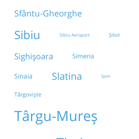
Sfântu-Gheorghe
Sibiu
Șibot
Sibiu Aeroport
Sighișoara
Simeria
Slatina
Sinaia
Spini
Târgoviște
Târgu-Mureș