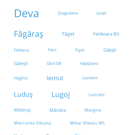
Deva
Dragodana
Dridif
Făgăraș
Făget
Feldioara BV
Găești
Feleacu
Fieni
Fișer
Găieşti
Glod DB
Hădăreni
Iernut
Hoghiz
Leordeni
Lugoj
Luduș
Luncani
Măieruș
Mândra
Margina
Miercurea Sibiului
Mihai Viteazu MS