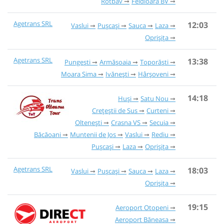
Rotbav
Feldioara BV
Agetrans SRL
12:03
Vaslui
Pușcași
Sauca
Laza
Oprișița
Agetrans SRL
13:38
Pungești
Armășoaia
Toporăști
Moara Sima
Ivănești
Hârșoveni
14:18
Huși
Satu Nou
Crețeștii de Sus
Curteni
Oltenești
Crasna VS
Secuia
Băcăoani
Muntenii de Jos
Vaslui
Rediu
Pușcași
Laza
Oprișița
Agetrans SRL
18:03
Vaslui
Pușcași
Sauca
Laza
Oprișița
19:15
Aeroport Otopeni
Aeroport Băneasa