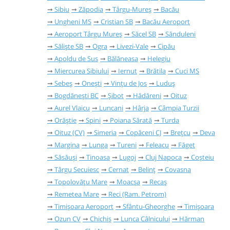
Sibiu
Zăpodia
Târgu-Mureș
Bacău
Ungheni MS
Cristian SB
Bacău Aeroport
Aeroport Târgu Mureș
Săcel SB
Sănduleni
Săliște SB
Ogra
Livezi-Vale
Cipău
Apoldu de Sus
Bălăneasa
Helegiu
Miercurea Sibiului
Iernut
Brătila
Cuci MS
Sebeș
Onești
Vințu de Jos
Luduș
Bogdănești BC
Șibot
Hădăreni
Oituz
Aurel Vlaicu
Luncani
Hârja
Câmpia Turzii
Orăștie
Spini
Poiana Sărată
Turda
Oituz (CV)
Simeria
Copăceni CJ
Brețcu
Deva
Margina
Lunga
Tureni
Feleacu
Făget
Săsăuși
Tinoasa
Lugoj
Cluj Napoca
Coșteiu
Târgu Secuiesc
Cernat
Belinț
Covasna
Topolovățu Mare
Moacșa
Recaș
Remetea Mare
Reci (Ram. Petrom)
Timișoara Aeroport
Sfântu-Gheorghe
Timișoara
Ozun CV
Chichiș
Lunca Câlnicului
Hărman