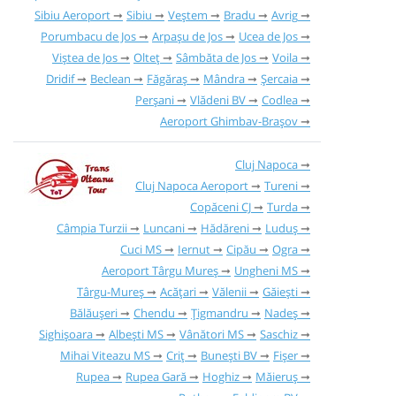
Sibiu Aeroport
Sibiu
Veștem
Bradu
Avrig
Porumbacu de Jos
Arpașu de Jos
Ucea de Jos
Viștea de Jos
Olteț
Sâmbăta de Jos
Voila
Dridif
Beclean
Făgăraș
Mândra
Șercaia
Perșani
Vlădeni BV
Codlea
Aeroport Ghimbav-Brașov
Cluj Napoca
Cluj Napoca Aeroport
Tureni
Copăceni CJ
Turda
Câmpia Turzii
Luncani
Hădăreni
Luduș
Cuci MS
Iernut
Cipău
Ogra
Aeroport Târgu Mureș
Ungheni MS
Târgu-Mureș
Acățari
Vălenii
Găieşti
Bălăușeri
Chendu
Țigmandru
Nadeș
Sighișoara
Albești MS
Vânători MS
Saschiz
Mihai Viteazu MS
Criț
Bunești BV
Fișer
Rupea
Rupea Gară
Hoghiz
Măieruș