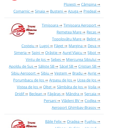
Ploiești
Câmpina
Comarnic
Sinaia
Bușteni
Azuga
Predeal
Timișoara
Timișoara Aeroport
Remetea Mare
Recaș
Topolovățu Mare
Belinț
Coșteiu
Lugoj
Făget
Margina
Deva
Simeria
Spini
Orăștie
Aurel Vlaicu
Șibot
Vințu de Jos
Sebeș
Miercurea Sibiului
Apoldu de Sus
Săliște SB
Săcel SB
Cristian SB
Sibiu Aeroport
Sibiu
Veștem
Bradu
Avrig
Porumbacu de Jos
Arpașu de Jos
Ucea de Jos
Viștea de Jos
Olteț
Sâmbăta de Jos
Voila
Dridif
Beclean
Făgăraș
Mândra
Șercaia
Perșani
Vlădeni BV
Codlea
Aeroport Ghimbav-Brașov
Băile Felix
Oradea
Fughiu