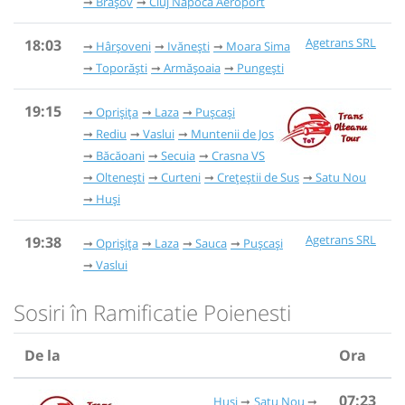
Brașov
Cluj Napoca Aeroport
Agetrans SRL
18:03
Hârșoveni
Ivănești
Moara Sima
Toporăști
Armășoaia
Pungești
19:15
Oprișița
Laza
Pușcași
Rediu
Vaslui
Muntenii de Jos
Băcăoani
Secuia
Crasna VS
Oltenești
Curteni
Crețeștii de Sus
Satu Nou
Huși
Agetrans SRL
19:38
Oprișița
Laza
Sauca
Pușcași
Vaslui
Sosiri în Ramificatie Poienesti
De la
Ora
07:23
Huși
Satu Nou