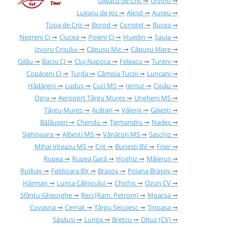
Uileacu de Criș
Urvind
Lugașu de Jos
Aleșd
Aușeu
Topa de Criș
Borod
Cornițel
Bucea
Negreni CJ
Ciucea
Poieni CJ
Huedin
Șaula
Izvoru Crișului
Căpușu Mic
Căpușu Mare
Gilău
Baciu CJ
Cluj Napoca
Feleacu
Tureni
Copăceni CJ
Turda
Câmpia Turzii
Luncani
Hădăreni
Luduș
Cuci MS
Iernut
Cipău
Ogra
Aeroport Târgu Mureș
Ungheni MS
Târgu-Mureș
Acățari
Vălenii
Găieşti
Bălăușeri
Chendu
Țigmandru
Nadeș
Sighișoara
Albești MS
Vânători MS
Saschiz
Mihai Viteazu MS
Criț
Bunești BV
Fișer
Rupea
Rupea Gară
Hoghiz
Măieruș
Rotbav
Feldioara BV
Brașov
Poiana Brașov
Hărman
Lunca Câlnicului
Chichiș
Ozun CV
Sfântu-Gheorghe
Reci (Ram. Petrom)
Moacșa
Covasna
Cernat
Târgu Secuiesc
Tinoasa
Săsăuși
Lunga
Brețcu
Oituz (CV)