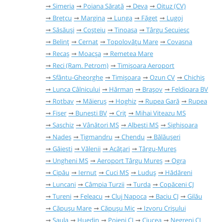
Simeria
Poiana Sărată
Deva
Oituz (CV)
Brețcu
Margina
Lunga
Făget
Lugoj
Săsăuși
Coșteiu
Tinoasa
Târgu Secuiesc
Belinț
Cernat
Topolovățu Mare
Covasna
Recaș
Moacșa
Remetea Mare
Reci (Ram. Petrom)
Timișoara Aeroport
Sfântu-Gheorghe
Timișoara
Ozun CV
Chichiș
Lunca Câlnicului
Hărman
Brașov
Feldioara BV
Rotbav
Măieruș
Hoghiz
Rupea Gară
Rupea
Fișer
Bunești BV
Criț
Mihai Viteazu MS
Saschiz
Vânători MS
Albești MS
Sighișoara
Nadeș
Țigmandru
Chendu
Bălăușeri
Găieşti
Vălenii
Acățari
Târgu-Mureș
Ungheni MS
Aeroport Târgu Mureș
Ogra
Cipău
Iernut
Cuci MS
Luduș
Hădăreni
Luncani
Câmpia Turzii
Turda
Copăceni CJ
Tureni
Feleacu
Cluj Napoca
Baciu CJ
Gilău
Căpușu Mare
Căpușu Mic
Izvoru Crișului
Șaula
Huedin
Poieni CJ
Ciucea
Negreni CJ