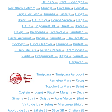
Ozun CV
Sfântu-Gheorghe
Reci (Ram. Petrom)
Moacșa
Covasna
Cernat
Târgu Secuiesc
Tinoasa
Săsăuși
Lunga
Brețcu
Oituz (CV)
Poiana Sărată
Hârja
Oituz
Bogdănești BC
Onești
Brătila
Helegiu
Bălăneasa
Livezi-Vale
Sănduleni
Bacău Aeroport
Bacău
Zăpodia
Tisa-Silvestri
Odobești
Fundu Tutovei
Plopana
Budești
Rusenii de Sus
Rusenii Răzeși
Străminoasa
Vladia
Dragomirești
Bleșca
Ivănești
Hârșoveni
Timișoara
Timișoara Aeroport
Remetea Mare
Recaș
Topolovățu Mare
Belinț
Coșteiu
Lugoj
Făget
Margina
Deva
Simeria
Spini
Orăștie
Aurel Vlaicu
Șibot
Vințu de Jos
Sebeș
Miercurea Sibiului
Apoldu de Sus
Săliște SB
Săcel SB
Cristian SB