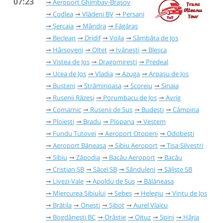
07:23
Aeroport Ghimbav-Brașov
Codlea
Vlădeni BV
Perșani
Șercaia
Mândra
Făgăraș
Beclean
Dridif
Voila
Sâmbăta de Jos
Hârșoveni
Olteț
Ivănești
Bleșca
Viștea de Jos
Dragomirești
Predeal
Ucea de Jos
Vladia
Azuga
Arpașu de Jos
Bușteni
Străminoasa
Scoreiu
Sinaia
Rusenii Răzeși
Porumbacu de Jos
Avrig
Comarnic
Rusenii de Sus
Budești
Câmpina
Ploiești
Bradu
Plopana
Veștem
Fundu Tutovei
Aeroport Otopeni
Odobești
Aeroport Băneasa
Sibiu Aeroport
Tisa-Silvestri
Sibiu
Zăpodia
Bacău Aeroport
Bacău
Cristian SB
Săcel SB
Sănduleni
Săliște SB
Livezi-Vale
Apoldu de Sus
Bălăneasa
Miercurea Sibiului
Sebeș
Helegiu
Vințu de Jos
Brătila
Onești
Șibot
Aurel Vlaicu
Bogdănești BC
Orăștie
Oituz
Spini
Hârja