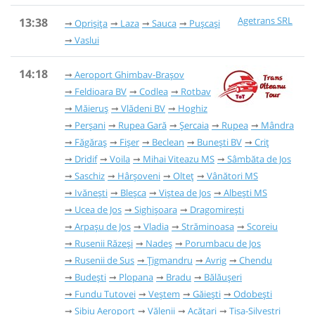
Agetrans SRL
13:38
Oprișița
Laza
Sauca
Pușcași
Vaslui
14:18
Aeroport Ghimbav-Brașov
Feldioara BV
Codlea
Rotbav
Măieruș
Vlădeni BV
Hoghiz
Perșani
Rupea Gară
Șercaia
Rupea
Mândra
Făgăraș
Fișer
Beclean
Bunești BV
Criț
Dridif
Voila
Mihai Viteazu MS
Sâmbăta de Jos
Saschiz
Hârșoveni
Olteț
Vânători MS
Ivănești
Bleșca
Viștea de Jos
Albești MS
Ucea de Jos
Sighișoara
Dragomirești
Arpașu de Jos
Vladia
Străminoasa
Scoreiu
Rusenii Răzeși
Nadeș
Porumbacu de Jos
Rusenii de Sus
Țigmandru
Avrig
Chendu
Budești
Plopana
Bradu
Bălăușeri
Fundu Tutovei
Veștem
Găieşti
Odobești
Sibiu Aeroport
Vălenii
Acățari
Tisa-Silvestri