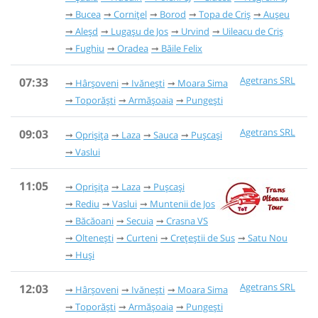
Bucea
Cornițel
Borod
Topa de Criș
Aușeu
Aleșd
Lugașu de Jos
Urvind
Uileacu de Criș
Fughiu
Oradea
Băile Felix
Agetrans SRL
07:33
Hârșoveni
Ivănești
Moara Sima
Toporăști
Armășoaia
Pungești
Agetrans SRL
09:03
Oprișița
Laza
Sauca
Pușcași
Vaslui
11:05
Oprișița
Laza
Pușcași
Rediu
Vaslui
Muntenii de Jos
Băcăoani
Secuia
Crasna VS
Oltenești
Curteni
Crețeștii de Sus
Satu Nou
Huși
Agetrans SRL
12:03
Hârșoveni
Ivănești
Moara Sima
Toporăști
Armășoaia
Pungești