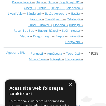
Poiana Sărată
Hârja
Oituz
Bogdănești BC
Onești
Brătila
Helegiu
Bălăneasa
Livezi-Vale
Sănduleni
Bacău Aeroport
Bacău
Zăpodia
Tisa-Silvestri
Odobești
Fundu Tutovei
Plopana
Budești
Rusenii de Sus
Rusenii Răzeși
Străminoasa
Vladia
Dragomirești
Bleșca
Ivănești
Hârșoveni
Agetrans SRL
19:38
Pungești
Armășoaia
Toporăști
Moara Sima
Ivănești
Hârșoveni
×
Acest site web folosește
cookie-uri
Folosim cookie-uri pentru a personaliza
conținutul, reclamele și pentru a ne analiza