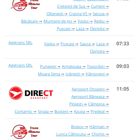
Crețeștii de Sus
Curteni
Oltenești
Crasna VS
Secuia
Băcăoani
Muntenii de Jos
Vaslui
Rediu
Pușcași
Laza
Oprișița
Agetrans SRL
07:33
Vaslui
Pușcași
Sauca
Laza
Oprișița
Agetrans SRL
09:03
Pungești
Armășoaia
Toporăști
Moara Sima
Ivănești
Hârșoveni
11:05
Aeroport Otopeni
Aeroport Băneasa
Ploiești
Câmpina
Comarnic
Sinaia
Bușteni
Azuga
Predeal
Brașov
Hărman
Lunca Câlnicului
Chichiș