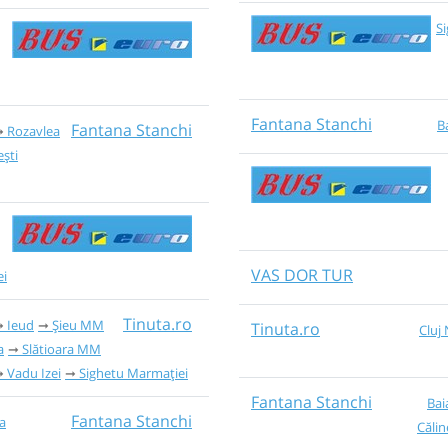
S
Fantana Stanchi
B
Fantana Stanchi
Rozavlea
ști
VAS DOR TUR
ei
Tinuta.ro
Ieud
Șieu MM
Tinuta.ro
Cluj
a
Slătioara MM
Vadu Izei
Sighetu Marmației
Fantana Stanchi
Bai
Fantana Stanchi
a
Călin