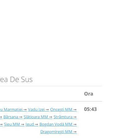
stea De Sus
Ora
05:43
tu Marmației
Vadu Izei
Oncești MM
Bârsana
Slătioara MM
Strâmtura
Șieu MM
Ieud
Bogdan Vodă MM
Dragomirești MM