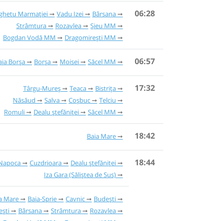
06:28
ighetu Marmației
Vadu Izei
Bârsana
Strâmtura
Rozavlea
Șieu MM
Bogdan Vodă MM
Dragomirești MM
06:57
aia Borşa
Borșa
Moisei
Săcel MM
17:32
Târgu-Mureș
Teaca
Bistrița
Năsăud
Salva
Coșbuc
Telciu
Romuli
Dealu ștefăniței
Săcel MM
18:42
Baia Mare
18:44
 Napoca
Cuzdrioara
Dealu ștefăniței
Iza Gara (Săliștea de Sus)
a Mare
Baia-Sprie
Cavnic
Budești
ești
Bârsana
Strâmtura
Rozavlea