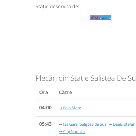
Stație deservită de:
Plecări din Statie Salistea De S
Ora
Către
04:00
Baia Mare
05:43
Iza Gara (Săliștea de Sus)
Dealu ștefăni
Cluj Napoca