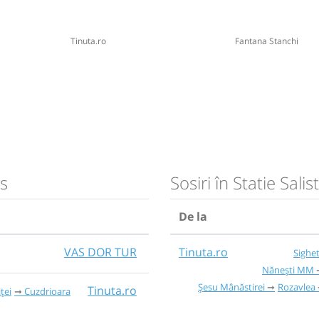
Tinuta.ro
Fantana Stanchi
us
Sosiri în Statie Sali
De la
VAS DOR TUR
Tinuta.ro
Sighe
Nănești MM
Șesu Mânăstirei
Rozavlea
Tinuta.ro
ței
Cuzdrioara