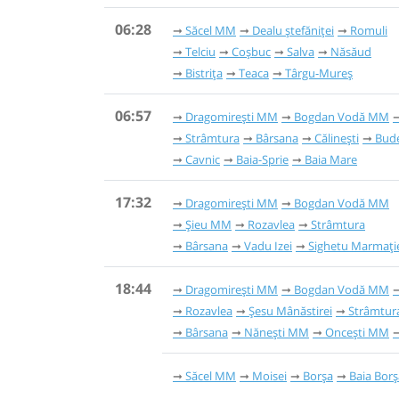
06:28
Săcel MM
Dealu ștefăniței
Romuli
Telciu
Coșbuc
Salva
Năsăud
Bistrița
Teaca
Târgu-Mureș
06:57
Dragomirești MM
Bogdan Vodă MM
Strâmtura
Bârsana
Călinești
Bude
Cavnic
Baia-Sprie
Baia Mare
17:32
Dragomirești MM
Bogdan Vodă MM
Șieu MM
Rozavlea
Strâmtura
Bârsana
Vadu Izei
Sighetu Marmați
18:44
Dragomirești MM
Bogdan Vodă MM
Rozavlea
Șesu Mânăstirei
Strâmtur
Bârsana
Nănești MM
Oncești MM
Săcel MM
Moisei
Borșa
Baia Borş