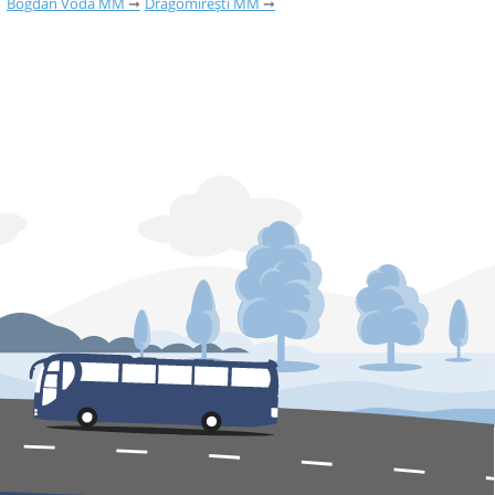
Bogdan Vodă MM
Dragomirești MM