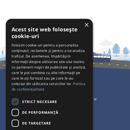
×
Acest site web folosește
cookie-uri
Folosim cookie-uri pentru a personaliza
conținutul, reclamele și pentru a ne analiza
traficul. De asemenea, împărtășim
informații despre utilizarea site-ului nostru
cu partenerii noștri de publicitate și analiză,
care le pot combina cu alte informații pe
care le-ați furnizat sau pe care le-au
colectat din utilizarea serviciilor lor.
Politica
Pentru Călători
de confidențialitate
Pentru Transportatori
STRICT NECESARE
Interacționăm
DE PERFORMANȚĂ
DE TARGETARE
Acceptăm plăți cu