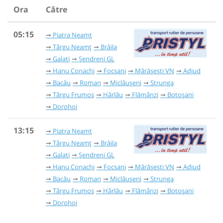
Ora
Către
05:15
Piatra Neamț
Târgu Neamț
Brăila
Galați
Șendreni GL
Hanu Conachi
Focșani
Mărășești VN
Adjud
Bacău
Roman
Miclăușeni
Strunga
Târgu Frumos
Hârlău
Flămânzi
Botoșani
Dorohoi
13:15
Piatra Neamț
Târgu Neamț
Brăila
Galați
Șendreni GL
Hanu Conachi
Focșani
Mărășești VN
Adjud
Bacău
Roman
Miclăușeni
Strunga
Târgu Frumos
Hârlău
Flămânzi
Botoșani
Dorohoi