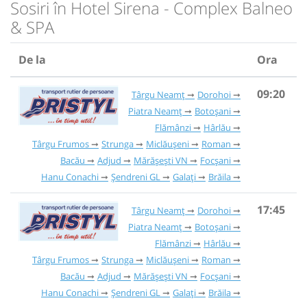
Sosiri în Hotel Sirena - Complex Balneo
& SPA
De la
Ora
09:20
Târgu Neamț
Dorohoi
Piatra Neamț
Botoșani
Flămânzi
Hârlău
Târgu Frumos
Strunga
Miclăușeni
Roman
Bacău
Adjud
Mărășești VN
Focșani
Hanu Conachi
Șendreni GL
Galați
Brăila
17:45
Târgu Neamț
Dorohoi
Piatra Neamț
Botoșani
Flămânzi
Hârlău
Târgu Frumos
Strunga
Miclăușeni
Roman
Bacău
Adjud
Mărășești VN
Focșani
Hanu Conachi
Șendreni GL
Galați
Brăila