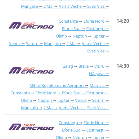
Mangalia
2 Mai
Vama Veche
Sveti Vlas
14:20
Constanța
Eforie Nord
Eforie Sud
Costinești
Olimp
Neptun
Jupiter
Venus
Saturn
Mangalia
2 Mai
Vama Veche
Sveti Vlas
14:30
Galați
Brăila
Viziru
Hârșova
Mihail Kogălniceanu Aeroport
Mamaia
Constanța
Eforie Nord
Eforie Sud
Costinești
Olimp
Neptun
Jupiter
Venus
Saturn
Mangalia
2 Mai
Vama Veche
Sveti Vlas
Constanța
Eforie Nord
Eforie Sud
Costinești
Olimp
Neptun
Jupiter