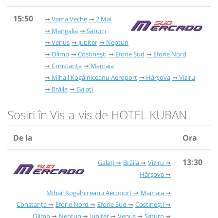
15:50
Vama Veche
2 Mai
Mangalia
Saturn
Venus
Jupiter
Neptun
Olimp
Costinești
Eforie Sud
Eforie Nord
Constanța
Mamaia
Mihail Kogălniceanu Aeroport
Hârșova
Viziru
Brăila
Galați
Sosiri în Vis-a-vis de HOTEL KUBAN
De la
Ora
13:30
Galați
Brăila
Viziru
Hârșova
Mihail Kogălniceanu Aeroport
Mamaia
Constanța
Eforie Nord
Eforie Sud
Costinești
Olimp
Neptun
Jupiter
Venus
Saturn