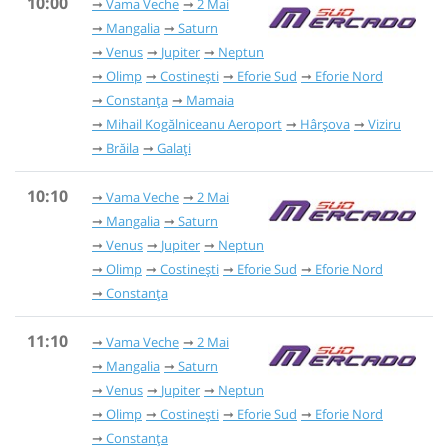
10:00
Vama Veche
2 Mai
Mangalia
Saturn
Venus
Jupiter
Neptun
Olimp
Costinești
Eforie Sud
Eforie Nord
Constanța
Mamaia
Mihail Kogălniceanu Aeroport
Hârșova
Viziru
Brăila
Galați
10:10
Vama Veche
2 Mai
Mangalia
Saturn
Venus
Jupiter
Neptun
Olimp
Costinești
Eforie Sud
Eforie Nord
Constanța
11:10
Vama Veche
2 Mai
Mangalia
Saturn
Venus
Jupiter
Neptun
Olimp
Costinești
Eforie Sud
Eforie Nord
Constanța