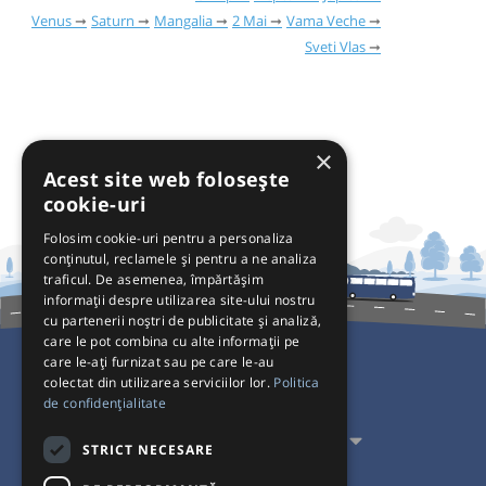
Venus
Saturn
Mangalia
2 Mai
Vama Veche
Sveti Vlas
×
Acest site web folosește
cookie-uri
Folosim cookie-uri pentru a personaliza
conținutul, reclamele și pentru a ne analiza
traficul. De asemenea, împărtășim
informații despre utilizarea site-ului nostru
cu partenerii noștri de publicitate și analiză,
care le pot combina cu alte informații pe
care le-ați furnizat sau pe care le-au
colectat din utilizarea serviciilor lor.
Politica
Pentru Călători
de confidențialitate
Pentru Transportatori
STRICT NECESARE
Interacționăm