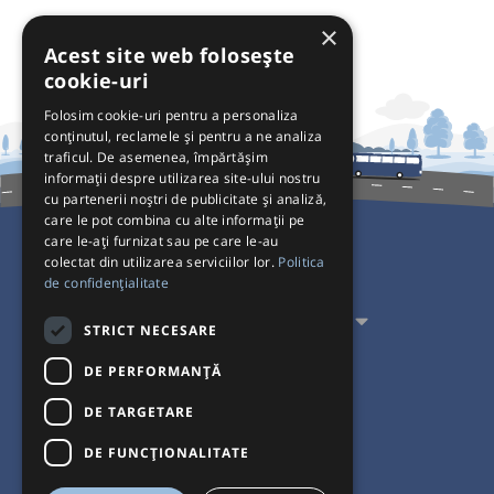
×
Acest site web folosește
cookie-uri
Folosim cookie-uri pentru a personaliza
conținutul, reclamele și pentru a ne analiza
traficul. De asemenea, împărtășim
informații despre utilizarea site-ului nostru
cu partenerii noștri de publicitate și analiză,
care le pot combina cu alte informații pe
care le-ați furnizat sau pe care le-au
colectat din utilizarea serviciilor lor.
Politica
Pentru Călători
de confidențialitate
Pentru Transportatori
STRICT NECESARE
Interacționăm
DE PERFORMANȚĂ
DE TARGETARE
Acceptăm plăți cu
DE FUNCŢIONALITATE