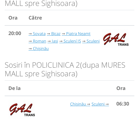
MALL spre Sighisoara)
Ora
Către
20:00
Sovata
Bicaz
Piatra Neamț
Roman
Iași
Sculení IS
Sculeni
Chișinău
Sosiri în POLICLINICA 2(dupa MURES
MALL spre Sighisoara)
De la
Ora
06:30
Chișinău
Sculeni