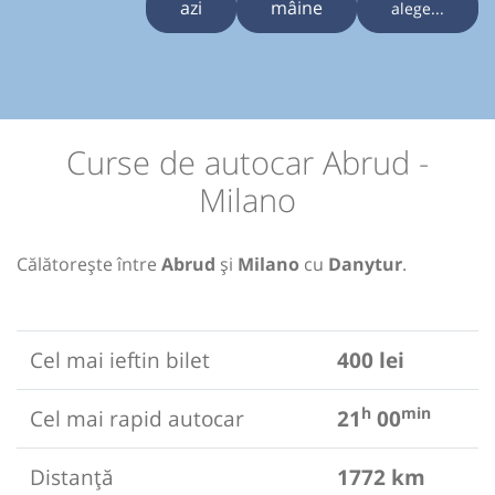
azi
mâine
alege...
Curse de autocar Abrud -
Milano
Călătorește între
Abrud
și
Milano
cu
Danytur
.
Cel mai ieftin bilet
400 lei
h
min
Cel mai rapid autocar
21
00
Distanță
1772 km