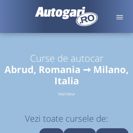
Curse de autocar
Abrud, Romania ➞ Milano,
Italia
Vezi retur
Vezi toate cursele de: