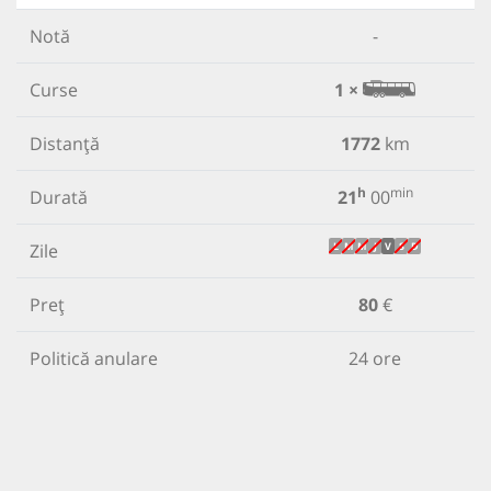
Notă
-
Curse
1 ×
Distanță
1772
km
h
min
Durată
21
00
Zile
L
M
M
J
V
S
D
Preț
80
€
Politică anulare
24 ore