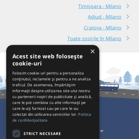
Timișoara - Milano
Adjud - Milano
Craiova - Milano
Toate sosirile în Milano
×
Acest site web folosește
cookie-uri
Folosim cookie-uri pentru a personaliza
conținutul, reclamele și pentru a ne analiza
traficul. De asemenea, împărtășim
informații despre utilizarea site-ului nostru
cu partenerii noștri de publicitate și analiză,
care le pot combina cu alte informații pe
care le-ați furnizat sau pe care le-au
colectat din utilizarea serviciilor lor.
Politica
Pentru Călători
de confidențialitate
Pentru Transportatori
STRICT NECESARE