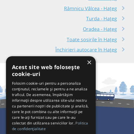
Râmnicu Vâlcea - Hațeg
Turda - Hațeg
Oradea - Hațeg
Toate sosirile în Hațeg
Închirieri autocare în Hațeg
×
Acest site web folosește
cookie-uri
Folosim cookie-uri pentru a personaliza
conținutul, reclamele și pentru a ne analiza
traficul. De asemenea, împărtășim
informații despre utilizarea site-ului nostru
cu partenerii noștri de publicitate și analiză,
care le pot combina cu alte informații pe
care le-ați furnizat sau pe care le-au
colectat din utilizarea serviciilor lor.
Politica
Pentru Călători
de confidențialitate