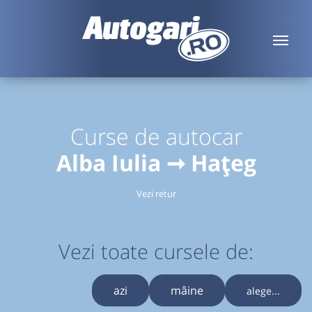
Curse de autocar
Alba Iulia ➞ Hațeg
Vezi retur
Vezi toate cursele de:
azi
mâine
alege...