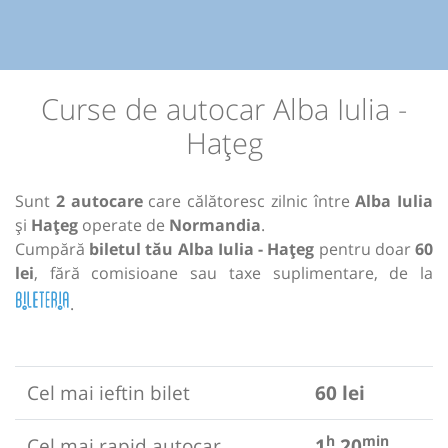
Curse de autocar Alba Iulia -
Hațeg
Sunt
2 autocare
care călătoresc zilnic între
Alba Iulia
și
Hațeg
operate de
Normandia
.
Cumpără
biletul tău Alba Iulia - Hațeg
pentru doar
60
lei
, fără comisioane sau taxe suplimentare, de la
.
Cel mai ieftin bilet
60 lei
h
min
Cel mai rapid autocar
1
20