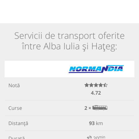
Servicii de transport oferite
între Alba Iulia și Hațeg:
Notă
4.72
Curse
2 ×
Distanță
93
km
h
min
Durată
1
20