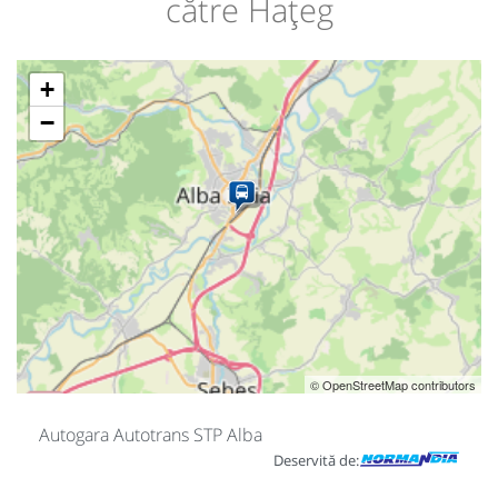
către Hațeg
+
−
© OpenStreetMap contributors
Autogara Autotrans STP Alba
Deservită de: