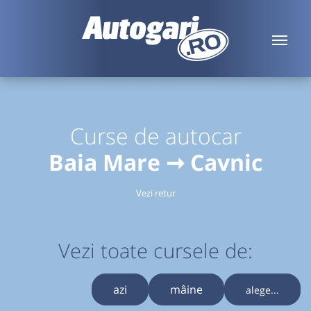
Curse de autocar
Baia Mare ➞ Cavnic
Vezi retur
Vezi toate cursele de:
azi
mâine
alege...