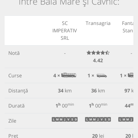
între Baia Mare și Cavnic:
SC
Transagria
Fantan
IMPERATIV
Stanch
SRL
Notă
-
-
4.42
Curse
4 ×
1 ×
1 ×
Distanță
34
km
36
km
97
k
h
min
h
min
min
Durată
1
00
1
00
44
Zile
L
M
M
J
V
S
D
L
M
M
J
V
S
D
L
M
M
J
V
Preț
20
lei
20
lei