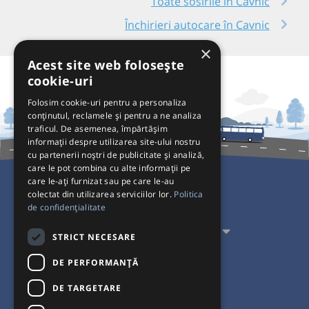
Toate sosirile în Cavnic
Închirieri autocare în Cavnic
×
Acest site web folosește
cookie-uri
Folosim cookie-uri pentru a personaliza
conținutul, reclamele și pentru a ne analiza
traficul. De asemenea, împărtășim
informații despre utilizarea site-ului nostru
cu partenerii noștri de publicitate și analiză,
care le pot combina cu alte informații pe
care le-ați furnizat sau pe care le-au
colectat din utilizarea serviciilor lor.
Politica
Pentru Călători
de confidențialitate
Pentru Transportatori
STRICT NECESARE
Interacționăm
DE PERFORMANȚĂ
DE TARGETARE
Acceptăm plăți cu