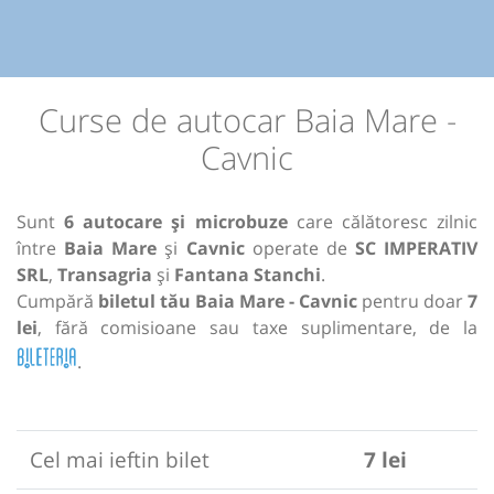
Curse de autocar Baia Mare -
Cavnic
Sunt
6 autocare și microbuze
care călătoresc zilnic
între
Baia Mare
și
Cavnic
operate de
SC IMPERATIV
SRL
,
Transagria
și
Fantana Stanchi
.
Cumpără
biletul tău Baia Mare - Cavnic
pentru doar
7
lei
, fără comisioane sau taxe suplimentare, de la
.
Cel mai ieftin bilet
7 lei