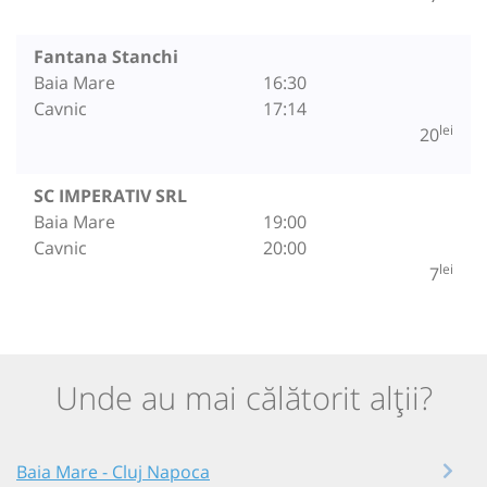
Fantana Stanchi
Baia Mare
16:30
Cavnic
17:14
lei
20
SC IMPERATIV SRL
Baia Mare
19:00
Cavnic
20:00
lei
7
Unde au mai călătorit alții?
Baia Mare - Cluj Napoca