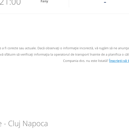
21:00
-
Fany
circulație:
M
M
J
V
S
D
 email
l
 operator
de a fi corecte sau actuale. Dacă observați o informaţie incorectă, vă rugăm să ne anunțaț
 vă sfătuim să verificaţi informaţia la operatorul de transport înainte de a planifica o căl
Compania dvs. nu este listată?
Înscrieți-vă
l
circulație:
M
M
J
V
S
D
 - Cluj Napoca