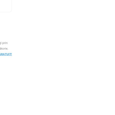
i prin
ătorie.
 GRATUIT!