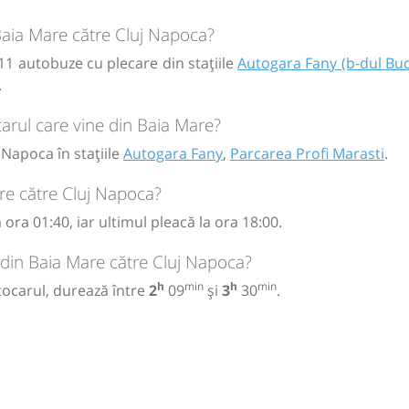
circulație:
 Baia Mare către Cluj Napoca?
M
M
J
V
S
D
11 autobuze cu plecare din stațiile
Autogara Fany (b-dul Buc
.
arul care vine din Baia Mare?
 Napoca în stațiile
Autogara Fany
,
Parcarea Profi Marasti
.
re către Cluj Napoca?
ora 01:40, iar ultimul pleacă la ora 18:00.
 din Baia Mare către Cluj Napoca?
h
min
h
min
tocarul, durează între
2
09
și
3
30
.