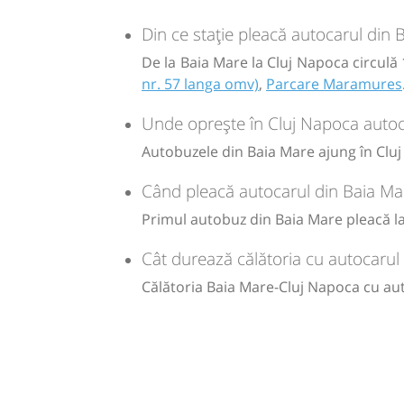
Durată:
Zile de 
Din ce stație pleacă autocarul din
h
min
3
00
Sursa:
Fany Prestari Servicii SRL
| Ultima actualizare:
04/2026
L
De la Baia Mare la Cluj Napoca circulă 
nr. 57 langa omv)
,
Parcare Maramures
-
Unde oprește în Cluj Napoca autoc
Sursa:
Fany Prestari Servicii SRL
| Ultima actualizare:
04/2026
Autobuzele din Baia Mare ajung în Cluj
Când pleacă autocarul din Baia Ma
Primul autobuz din Baia Mare pleacă la 
Cât durează călătoria cu autocarul
Călătoria Baia Mare-Cluj Napoca cu au