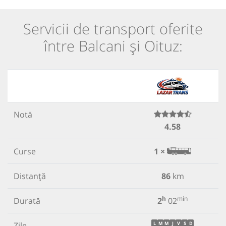
Servicii de transport oferite
între Balcani și Oituz:
Notă
4.58
Curse
1 ×
Distanță
86
km
h
min
Durată
2
02
Zile
L
M
M
J
V
S
D