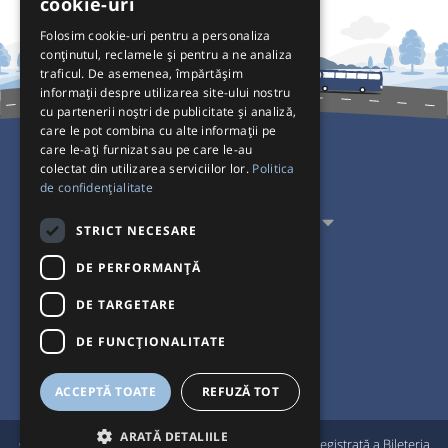
cookie-uri
Folosim cookie-uri pentru a personaliza
conținutul, reclamele și pentru a ne analiza
traficul. De asemenea, împărtășim
informații despre utilizarea site-ului nostru
cu partenerii noștri de publicitate și analiză,
care le pot combina cu alte informații pe
care le-ați furnizat sau pe care le-au
colectat din utilizarea serviciilor lor.
Politica
Pentru Călători
de confidențialitate
Pentru Transportatori
STRICT NECESARE
Interacționăm
DE PERFORMANȚĂ
DE TARGETARE
Acceptăm plăți cu
DE FUNCŢIONALITATE
ACCEPTĂ TOATE
REFUZĂ TOT
ARATĂ DETALIILE
®
© Bileteria 2004-2026 | Autogari.RO
este marcă înregistrată a Bileteria