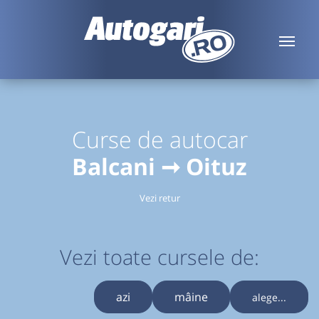
Curse de autocar
Balcani ➞ Oituz
Vezi retur
Vezi toate cursele de:
azi
mâine
alege...