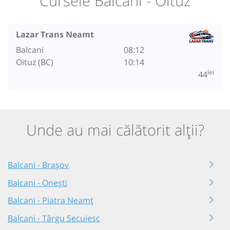
Cursele Balcani - Oituz
Lazar Trans Neamt
Balcani
08:12
Oituz (BC)
10:14
lei
44
Unde au mai călătorit alții?
Balcani - Brașov
Balcani - Onești
Balcani - Piatra Neamț
Balcani - Târgu Secuiesc