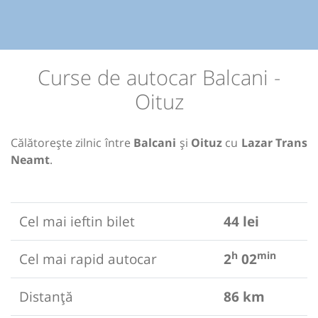
Curse de autocar Balcani -
Oituz
Călătorește zilnic între
Balcani
și
Oituz
cu
Lazar Trans
Neamt
.
Cel mai ieftin bilet
44 lei
h
min
Cel mai rapid autocar
2
02
Distanță
86 km