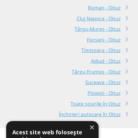
Roman - Oituz
Cluj Napoca - Oituz
Târgu-Mureș - Oituz
Focșani - Oituz
Timișoara - Oituz
Adjud - Oituz
Târgu Frumos - Oituz
Suceava - Oituz
Ploiești - Oituz
Toate sosirile în Oituz
Închirieri autocare în Oituz
×
Acest site web folosește