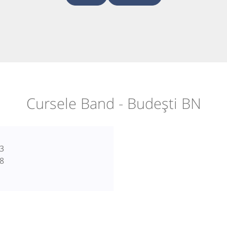
Cursele Band - Budești BN
3
8