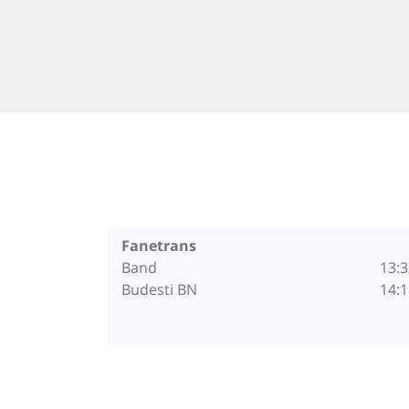
Fanetrans
Band
13:3
Budesti BN
14:1