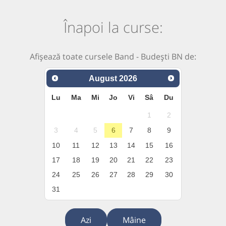
Înapoi la curse:
Afișează toate cursele Band - Budești BN de:
August
2026
Lu
Ma
Mi
Jo
Vi
Sâ
Du
1
2
3
4
5
6
7
8
9
10
11
12
13
14
15
16
17
18
19
20
21
22
23
24
25
26
27
28
29
30
31
Azi
Mâine