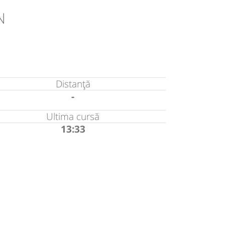
N
Distanță
-
Ultima cursă
13:33