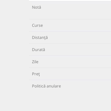
Notă
Curse
Distanță
Durată
Zile
Preț
Politică anulare