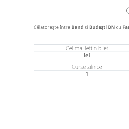
Călătorește între
Band
și
Budești BN
cu
Fa
Cel mai ieftin bilet
lei
Curse zilnice
1