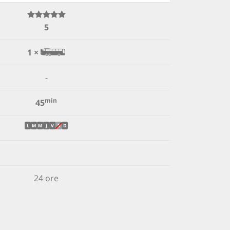
5
1 ×
-
min
45
L
M
M
J
V
S
D
24 ore