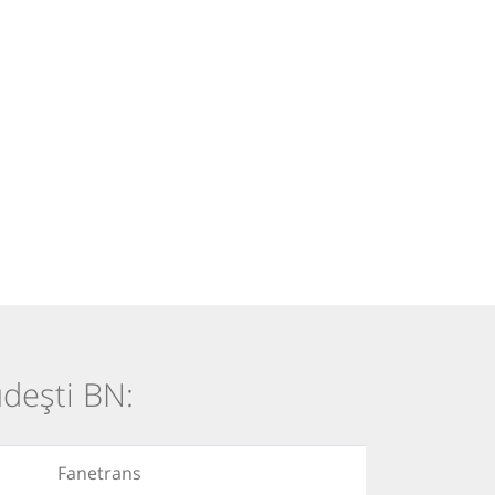
udești BN:
Fanetrans