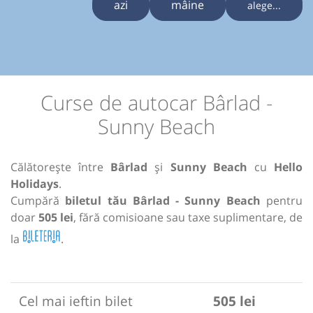
azi
mâine
alege...
Curse de autocar Bârlad -
Sunny Beach
Călătorește între
Bârlad
și
Sunny Beach
cu
Hello
Holidays
.
Cumpără
biletul tău Bârlad - Sunny Beach
pentru
doar
505 lei
, fără comisioane sau taxe suplimentare, de
la
.
Cel mai ieftin bilet
505 lei