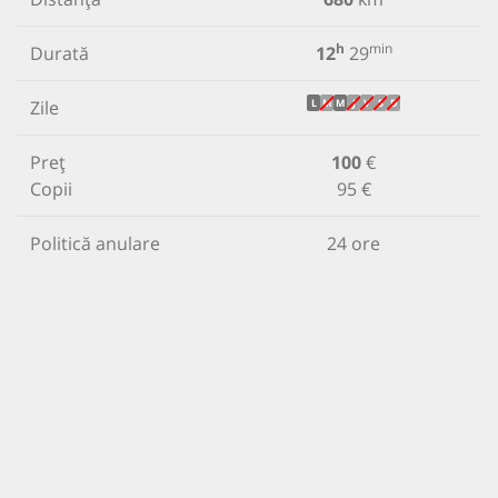
h
min
Durată
12
29
Zile
L
M
M
J
V
S
D
Preț
100
€
Copii
95 €
Politică anulare
24 ore