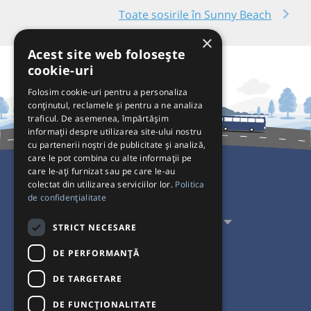
Toate sosirile în Sunny Beach
×
Acest site web folosește
cookie-uri
Folosim cookie-uri pentru a personaliza
conținutul, reclamele și pentru a ne analiza
traficul. De asemenea, împărtășim
informații despre utilizarea site-ului nostru
cu partenerii noștri de publicitate și analiză,
care le pot combina cu alte informații pe
care le-ați furnizat sau pe care le-au
colectat din utilizarea serviciilor lor.
Politica
Pentru Călători
de confidențialitate
Pentru Transportatori
STRICT NECESARE
Interacționăm
DE PERFORMANȚĂ
DE TARGETARE
Acceptăm plăți cu
DE FUNCŢIONALITATE