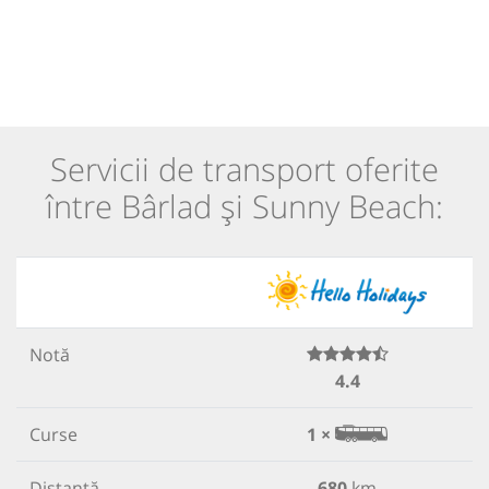
Servicii de transport oferite
între Bârlad și Sunny Beach:
Notă
4.4
Curse
1 ×
Distanță
680
km