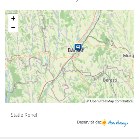
+
−
© OpenStreetMap contributors
Statie Renel
Deservită de: