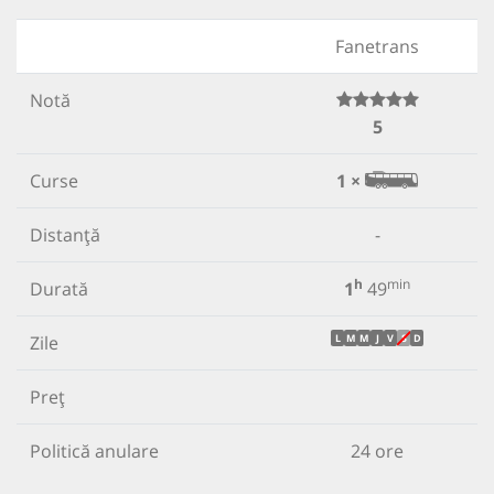
Fanetrans
Notă
5
Curse
1 ×
Distanță
-
h
min
Durată
1
49
Zile
L
M
M
J
V
S
D
Preț
Politică anulare
24 ore