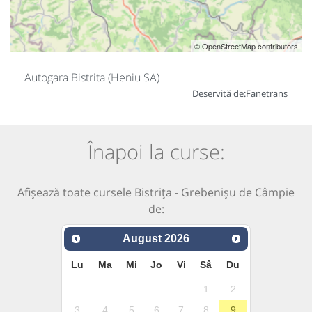
© OpenStreetMap contributors
Autogara Bistrita (Heniu SA)
Deservită de:
Fanetrans
Înapoi la curse:
Afișează toate cursele Bistrița - Grebenișu de Câmpie
de:
August
2026
Lu
Ma
Mi
Jo
Vi
Sâ
Du
1
2
3
4
5
6
7
8
9