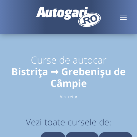
Curse de autocar
Bistrița ➞ Grebenișu de
Câmpie
Vezi retur
Vezi toate cursele de: