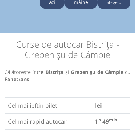
azi
mâine
alege...
Curse de autocar Bistrița -
Grebenișu de Câmpie
Călătorește între
Bistrița
și
Grebenișu de Câmpie
cu
Fanetrans
.
Cel mai ieftin bilet
lei
h
min
Cel mai rapid autocar
1
49