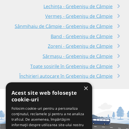
Lechința - Grebenișu de Câmpie
Vermeș - Grebenișu de Câmpie
Sânmihaiu de Câmpie - Grebenișu de Câmpie
Band - Grebenișu de Câmpie
Zoreni - Grebenișu de Câmpie
Sărmașu - Grebenișu de Câmpie
Toate sosirile în Grebenișu de Câmpie
Închirieri autocare în Grebenișu de Câmpie
×
Acest site web folosește
cookie-uri
Folosim cookie-uri pentru a personaliza
conținutul, reclamele și pentru a ne analiza
traficul. De asemenea, împărtășim
informații despre utilizarea site-ului nostru