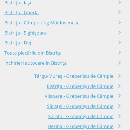
Bistrița - Iași
Bistrița - Gherla
Bistrița - Câmpulung Moldovenesc
Bistrița - Sighișoara
Bistrița - Dej
Toate plecările din Bistrița
Închirieri autocare în Bistrița
Târgu-Mureș - Grebenișu de Câmpie
Bistrița - Grebenișu de Câmpie
Viișoara - Grebenișu de Câmpie
Sărățel - Grebenișu de Câmpie
Sărata - Grebenișu de Câmpie
Herina - Grebenișu de Câmpie