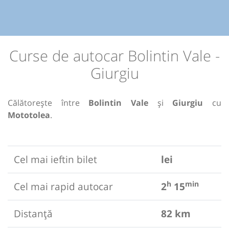
Curse de autocar Bolintin Vale -
Giurgiu
Călătorește între
Bolintin Vale
și
Giurgiu
cu
Mototolea
.
Cel mai ieftin bilet
lei
h
min
Cel mai rapid autocar
2
15
Distanță
82 km