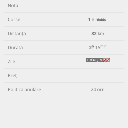
Notă
-
Curse
1 ×
Distanță
82
km
h
min
Durată
2
15
Zile
L
M
M
J
V
S
D
Preț
Politică anulare
24 ore