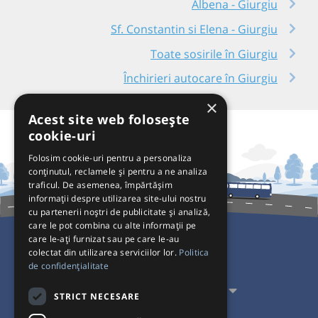
Albena - Giurgiu
Sf. Constantin si Elena - Giurgiu
Toate sosirile în Giurgiu
Închirieri autocare în Giurgiu
×
Acest site web folosește
cookie-uri
Folosim cookie-uri pentru a personaliza
conținutul, reclamele și pentru a ne analiza
traficul. De asemenea, împărtășim
informații despre utilizarea site-ului nostru
cu partenerii noștri de publicitate și analiză,
care le pot combina cu alte informații pe
care le-ați furnizat sau pe care le-au
colectat din utilizarea serviciilor lor.
Politica
Pentru Călători
de confidențialitate
Pentru Transportatori
STRICT NECESARE