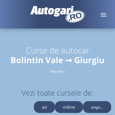
Curse de autocar
Bolintin Vale ➞ Giurgiu
Vezi retur
Vezi toate cursele de:
azi
mâine
alege...