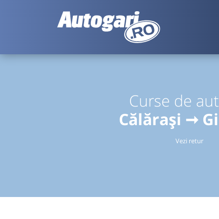
Curse de au
Călărași ➞ G
Vezi retur