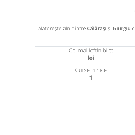
Călătorește zilnic între
Călărași
și
Giurgiu
c
Cel mai ieftin bilet
lei
Curse zilnice
1