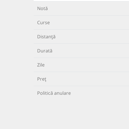
Notă
Curse
Distanță
Durată
Zile
Preț
Politică anulare