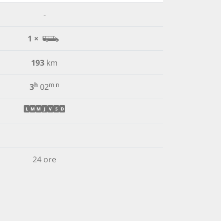
-
1 ×
193
km
h
min
3
02
L
M
M
J
V
S
D
24 ore