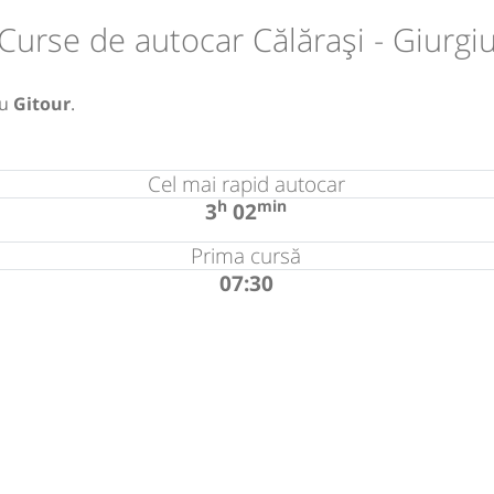
Curse de autocar Călărași - Giurgi
u
Gitour
.
Cel mai rapid autocar
h
min
3
02
Prima cursă
07:30