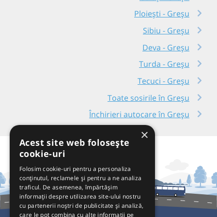
Ploiești - Greșu
Sibiu - Greșu
Deva - Greșu
Turda - Greșu
Tecuci - Greșu
Toate sosirile în Greșu
Închirieri autocare în Greșu
×
Acest site web folosește
cookie-uri
Folosim cookie-uri pentru a personaliza
conținutul, reclamele și pentru a ne analiza
traficul. De asemenea, împărtășim
informații despre utilizarea site-ului nostru
cu partenerii noștri de publicitate și analiză,
care le pot combina cu alte informații pe