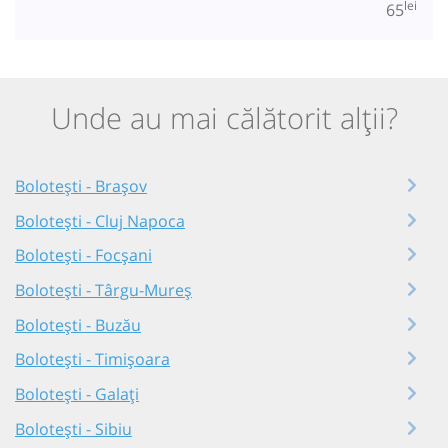
lei
65
Unde au mai călătorit alții?
Bolotești - Brașov
Bolotești - Cluj Napoca
Bolotești - Focșani
Bolotești - Târgu-Mureș
Bolotești - Buzău
Bolotești - Timișoara
Bolotești - Galați
Bolotești - Sibiu