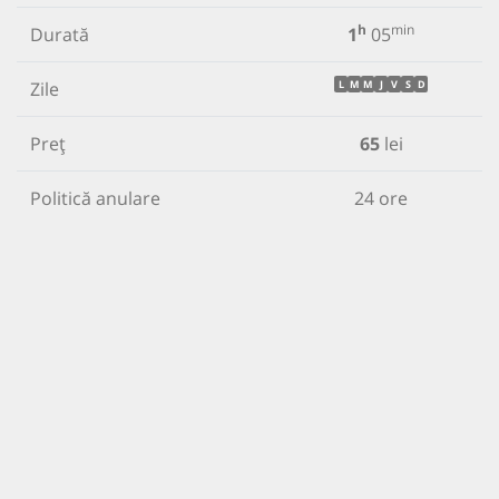
h
min
Durată
1
05
Zile
L
M
M
J
V
S
D
Preț
65
lei
Politică anulare
24 ore