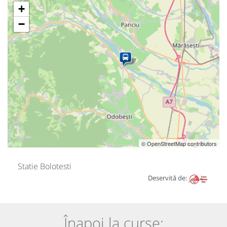
+
−
© OpenStreetMap contributors
Statie Bolotesti
Deservită de:
Înapoi la curse: