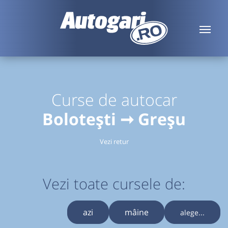
Curse de autocar
Bolotești ➞ Greșu
Vezi retur
Vezi toate cursele de:
azi
mâine
alege...