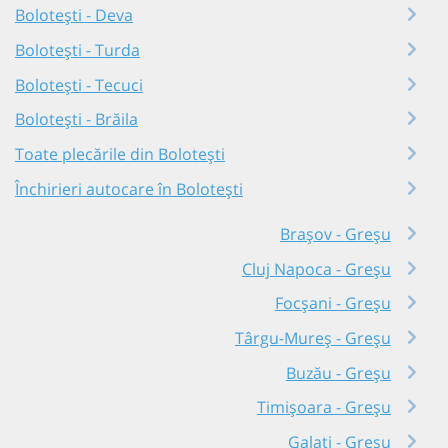
Bolotești - Deva
Bolotești - Turda
Bolotești - Tecuci
Bolotești - Brăila
Toate plecările din Bolotești
Închirieri autocare în Bolotești
Brașov - Greșu
Cluj Napoca - Greșu
Focșani - Greșu
Târgu-Mureș - Greșu
Buzău - Greșu
Timișoara - Greșu
Galați - Greșu