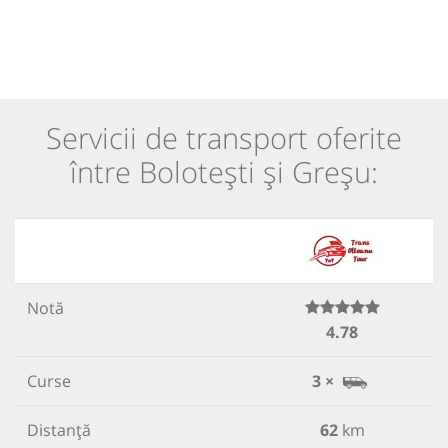
Servicii de transport oferite
între Bolotești și Greșu:
Notă
4.78
Curse
3 ×
Distanță
62
km