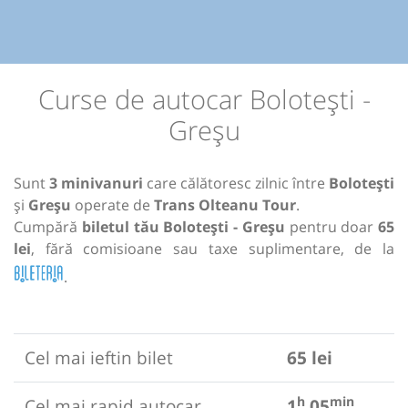
Curse de autocar Bolotești -
Greșu
Sunt
3 minivanuri
care călătoresc zilnic între
Bolotești
și
Greșu
operate de
Trans Olteanu Tour
.
Cumpără
biletul tău Bolotești - Greșu
pentru doar
65
lei
, fără comisioane sau taxe suplimentare, de la
.
Cel mai ieftin bilet
65 lei
h
min
Cel mai rapid autocar
1
05