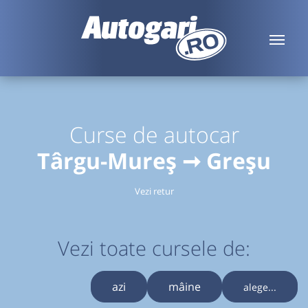
Curse de autocar
Târgu-Mureș ➞ Greșu
Vezi retur
Vezi toate cursele de:
azi
mâine
alege...