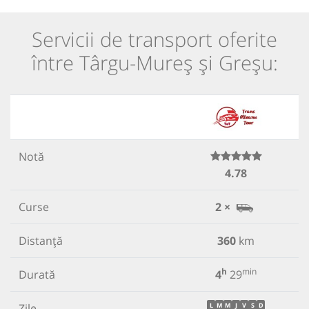
Servicii de transport oferite
între Târgu-Mureș și Greșu:
Notă
4.78
Curse
2 ×
Distanță
360
km
h
min
Durată
4
29
Zile
L
M
M
J
V
S
D