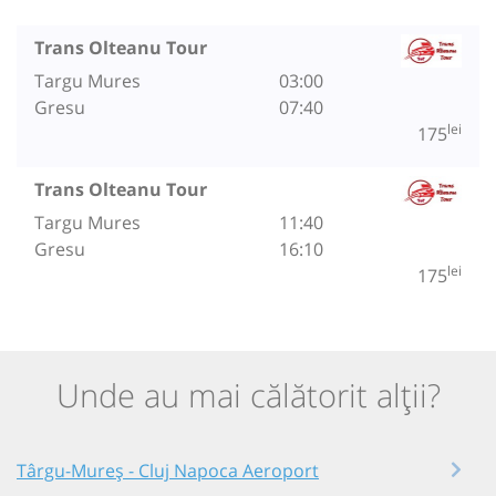
Trans Olteanu Tour
Targu Mures
03:00
Gresu
07:40
lei
175
Trans Olteanu Tour
Targu Mures
11:40
Gresu
16:10
lei
175
Unde au mai călătorit alții?
Târgu-Mureș - Cluj Napoca Aeroport