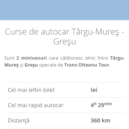
Curse de autocar Târgu-Mureș -
Greșu
Sunt
2 minivanuri
care călătoresc zilnic între
Târgu-
Mureș
și
Greșu
operate de
Trans Olteanu Tour
.
Cel mai ieftin bilet
lei
h
min
Cel mai rapid autocar
4
29
Distanță
360 km