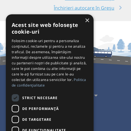
Închirieri autocare în Greșu
×
Acest site web folosește
cookie-uri
Folosim cookie-uri pentru a personaliza
conținutul, reclamele și pentru a ne analiza
traficul. De asemenea, împărtășim
informații despre utilizarea site-ului nostru
cu partenerii noștri de publicitate și analiză,
care le pot combina cu alte informații pe
care le-ați furnizat sau pe care le-au
colectat din utilizarea serviciilor lor.
Politica
Pentru Călători
de confidențialitate
Pentru Transportatori
STRICT NECESARE
Interacționăm
DE PERFORMANȚĂ
DE TARGETARE
Acceptăm plăți cu
DE FUNCŢIONALITATE