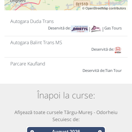
© OpenStreetMap contributors
Autogara Duda Trans
Deservită de:
Gas Tours
|
|
Autogara Balint Trans MS
Deservită de:
Parcare Kaufland
Deservită de:
Tian Tour
Înapoi la curse:
Afișează toate cursele Târgu-Mureș - Odorheiu
Secuiesc de:
August
2026