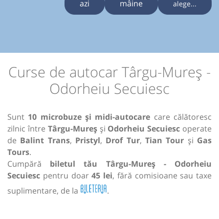
azi
mâine
alege...
Curse de autocar Târgu-Mureș -
Odorheiu Secuiesc
Sunt
10 microbuze și midi-autocare
care călătoresc
zilnic între
Târgu-Mureș
și
Odorheiu Secuiesc
operate
de
Balint Trans
,
Pristyl
,
Drof Tur
,
Tian Tour
și
Gas
Tours
.
Cumpără
biletul tău Târgu-Mureș - Odorheiu
Secuiesc
pentru doar
45 lei
, fără comisioane sau taxe
suplimentare, de la
.