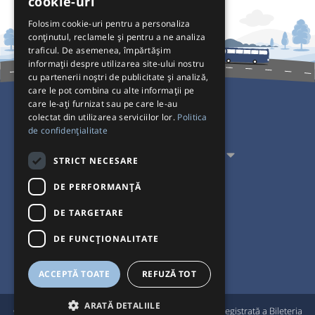
cookie-uri
Folosim cookie-uri pentru a personaliza
conținutul, reclamele și pentru a ne analiza
traficul. De asemenea, împărtășim
informații despre utilizarea site-ului nostru
cu partenerii noștri de publicitate și analiză,
care le pot combina cu alte informații pe
care le-ați furnizat sau pe care le-au
colectat din utilizarea serviciilor lor.
Politica
Pentru Călători
de confidențialitate
Pentru Transportatori
STRICT NECESARE
Interacționăm
DE PERFORMANȚĂ
DE TARGETARE
Acceptăm plăți cu
DE FUNCŢIONALITATE
ACCEPTĂ TOATE
REFUZĂ TOT
ARATĂ DETALIILE
®
© Bileteria 2004-2026 | Autogari.RO
este marcă înregistrată a Bileteria