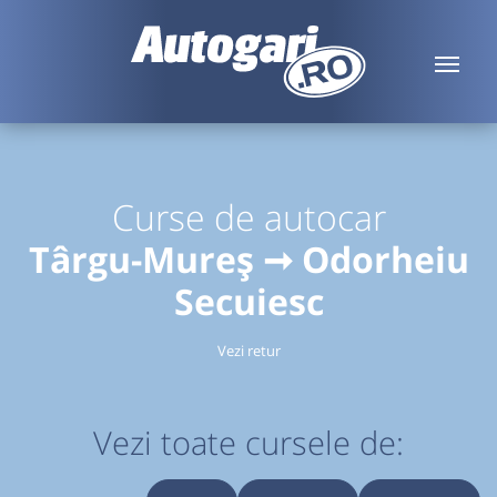
Curse de autocar
Târgu-Mureș ➞ Odorheiu
Secuiesc
Vezi retur
Vezi toate cursele de: