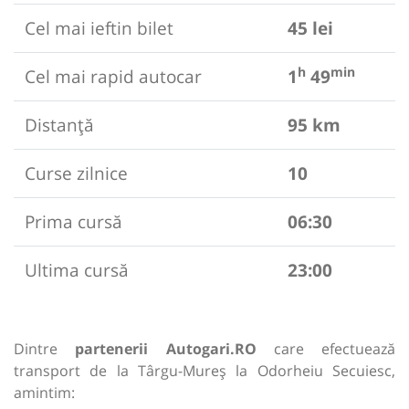
Cel mai ieftin bilet
45 lei
h
min
Cel mai rapid autocar
1
49
Distanță
95 km
Curse zilnice
10
Prima cursă
06:30
Ultima cursă
23:00
Dintre
partenerii Autogari.RO
care efectuează
transport de la Târgu-Mureș la Odorheiu Secuiesc,
amintim: