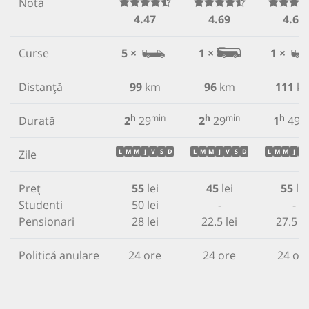
Notă
4.47
4.69
4.63
Curse
5 ×
1 ×
1 ×
Distanță
99
km
96
km
111
k
h
min
h
min
h
m
Durată
2
29
2
29
1
49
Zile
L
M
M
J
V
S
D
L
M
M
J
V
S
D
L
M
M
J
V
Preț
55
lei
45
lei
55
lei
Studenti
50 lei
-
-
Pensionari
28 lei
22.5 lei
27.5 le
Politică anulare
24 ore
24 ore
24 or