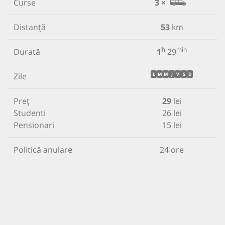
Curse
3 ×
Distanță
53
km
h
min
Durată
1
29
Zile
L
M
M
J
V
S
D
Preț
29
lei
Studenti
26 lei
Pensionari
15 lei
Politică anulare
24 ore