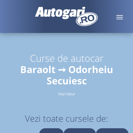
Curse de autocar
Baraolt ➞ Odorheiu
Secuiesc
Vezi retur
Vezi toate cursele de: