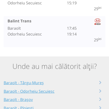
Odorheiu Secuiesc
15:19
lei
29
Balint Trans
Baraolt
17:45
Odorheiu Secuiesc
19:14
lei
29
Unde au mai călătorit alții?
Baraolt - Târgu-Mureș
Baraolt - Odorheiu Secuiesc
Baraolt - Brașov
Baraolt - Ploiești