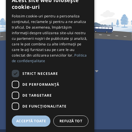
Acest site web folosește
cookie-uri
Folosim cookie-uri pentru a personaliza
conținutul, reclamele și pentru a ne analiza
traficul. De asemenea, împărtășim
informații despre utilizarea site-ului nostru
cu partenerii noștri de publicitate și analiză,
care le pot combina cu alte informații pe
care le-ați furnizat sau pe care le-au
colectat din utilizarea serviciilor lor.
Politica
Pentru Călători
de confidențialitate
Pentru Transportatori
STRICT NECESARE
Interacționăm
DE PERFORMANȚĂ
DE TARGETARE
Acceptăm plăți cu
DE FUNCŢIONALITATE
ACCEPTĂ TOATE
REFUZĂ TOT