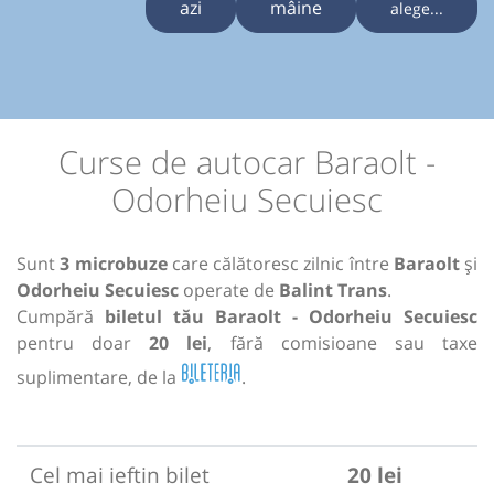
azi
mâine
alege...
Curse de autocar Baraolt -
Odorheiu Secuiesc
Sunt
3 microbuze
care călătoresc zilnic între
Baraolt
și
Odorheiu Secuiesc
operate de
Balint Trans
.
Cumpără
biletul tău Baraolt - Odorheiu Secuiesc
pentru doar
20 lei
, fără comisioane sau taxe
suplimentare, de la
.
Cel mai ieftin bilet
20 lei