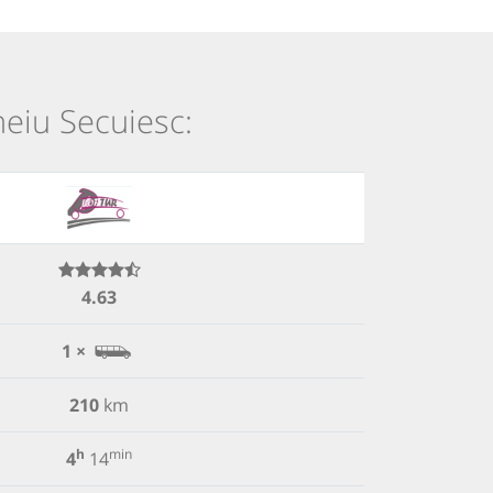
heiu Secuiesc:
4.63
1 ×
210
km
h
min
4
14