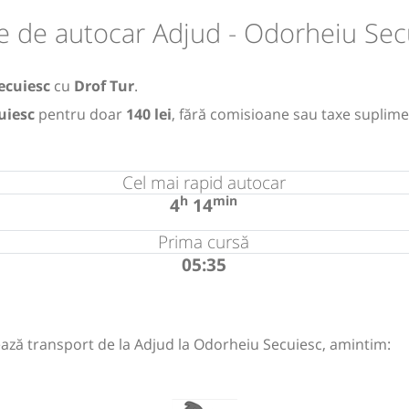
e de autocar Adjud - Odorheiu Sec
ecuiesc
cu
Drof Tur
.
uiesc
pentru doar
140 lei
, fără comisioane sau taxe suplime
Cel mai rapid autocar
h
min
4
14
Prima cursă
05:35
ază transport de la Adjud la Odorheiu Secuiesc, amintim: