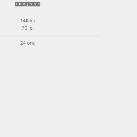
L
M
M
J
V
S
D
140
lei
70 lei
24 ore