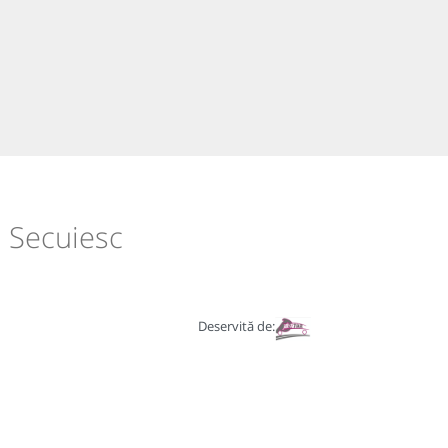
u Secuiesc
Deservită de: