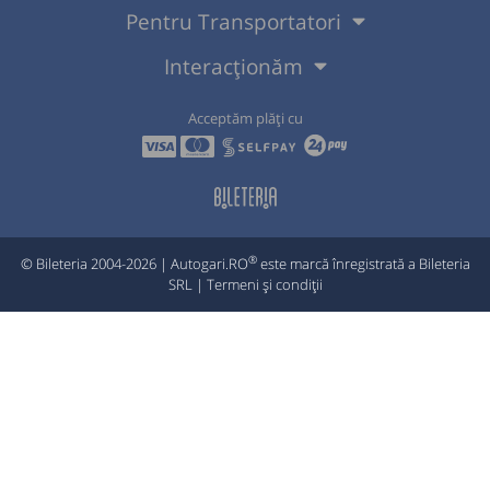
Pentru Transportatori
Interacționăm
Acceptăm plăți cu
®
© Bileteria 2004-2026 | Autogari.RO
este marcă înregistrată a Bileteria
SRL |
Termeni și condiții