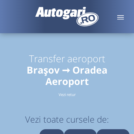
Transfer aeroport
Brașov ➞ Oradea
Aeroport
Vezi retur
Vezi toate cursele de: