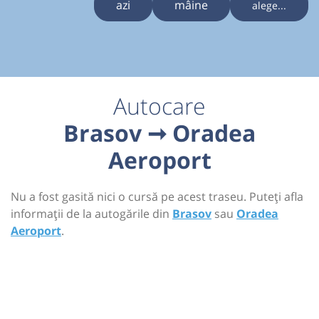
azi
mâine
alege...
Autocare
Brasov ➞ Oradea
Aeroport
Nu a fost gasită nici o cursă pe acest traseu. Puteți afla
informații de la autogările din
Brasov
sau
Oradea
Aeroport
.