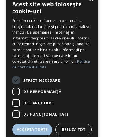
Acest site web folosește
cookie-uri
Folosim cookie-uri pentru a personaliza
conținutul, reclamele și pentru a ne analiza
traficul. De asemenea, împărtășim
informații despre utilizarea site-ului nostru
cu partenerii noștri de publicitate și analiză,
care le pot combina cu alte informații pe
care le-ați furnizat sau pe care le-au
colectat din utilizarea serviciilor lor.
Politica
de confidențialitate
STRICT NECESARE
DE PERFORMANȚĂ
DE TARGETARE
DE FUNCŢIONALITATE
ACCEPTĂ TOATE
REFUZĂ TOT