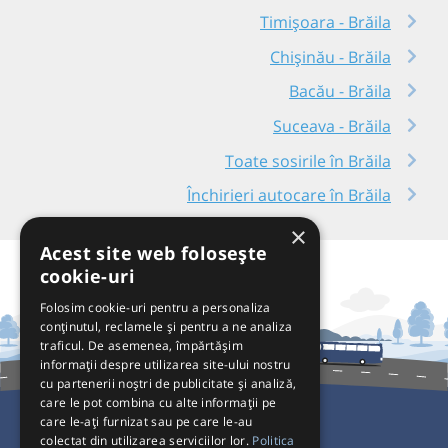
Timișoara - Brăila
Chișinău - Brăila
Bacău - Brăila
Suceava - Brăila
Toate sosirile în Brăila
Închirieri autocare în Brăila
×
Acest site web folosește
cookie-uri
Folosim cookie-uri pentru a personaliza
conținutul, reclamele și pentru a ne analiza
traficul. De asemenea, împărtășim
informații despre utilizarea site-ului nostru
cu partenerii noștri de publicitate și analiză,
care le pot combina cu alte informații pe
care le-ați furnizat sau pe care le-au
colectat din utilizarea serviciilor lor.
Politica