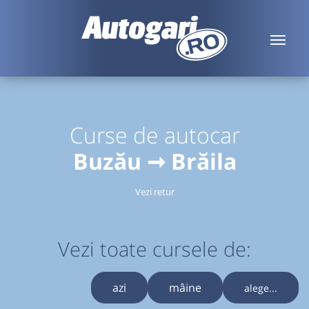
Curse de autocar
Buzău ➞ Brăila
Vezi retur
Vezi toate cursele de:
azi
mâine
alege...