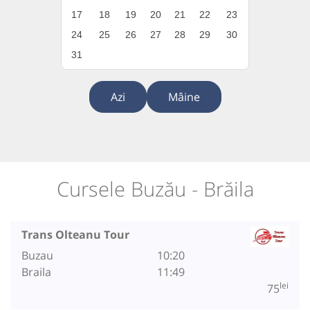
17
18
19
20
21
22
23
24
25
26
27
28
29
30
31
Azi
Mâine
Cursele Buzău - Brăila
Trans Olteanu Tour
Buzau
10:20
Braila
11:49
lei
75