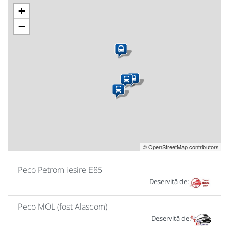
+
−
© OpenStreetMap contributors
Peco Petrom iesire E85
Deservită de:
Peco MOL (fost Alascom)
Deservită de: