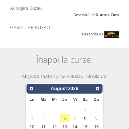
Autogara Buzau
Deservită de:
Duotex Com
GARA C.F.R BUZAU
Deservită de:
Înapoi la curse:
Afișează toate cursele Buzău - Brăila de:
August
2026
Lu
Ma
Mi
Jo
Vi
Sâ
Du
1
2
3
4
5
6
7
8
9
10
11
12
13
14
15
16