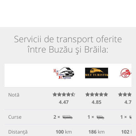
Servicii de transport oferite
între Buzău și Brăila:
Notă
4.47
4.85
4.78
Curse
2 ×
1 ×
1 ×
Distanță
100
km
186
km
102
k