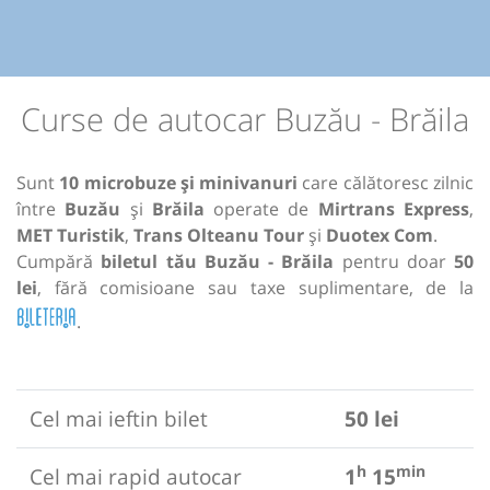
Curse de autocar Buzău - Brăila
Sunt
10 microbuze și minivanuri
care călătoresc zilnic
între
Buzău
și
Brăila
operate de
Mirtrans Express
,
MET Turistik
,
Trans Olteanu Tour
și
Duotex Com
.
Cumpără
biletul tău Buzău - Brăila
pentru doar
50
lei
, fără comisioane sau taxe suplimentare, de la
.
Cel mai ieftin bilet
50 lei
h
min
Cel mai rapid autocar
1
15