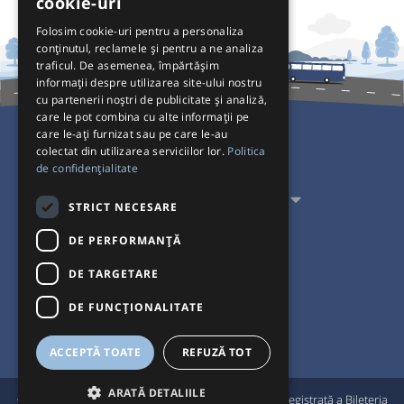
cookie-uri
Folosim cookie-uri pentru a personaliza
conținutul, reclamele și pentru a ne analiza
traficul. De asemenea, împărtășim
informații despre utilizarea site-ului nostru
cu partenerii noștri de publicitate și analiză,
care le pot combina cu alte informații pe
care le-ați furnizat sau pe care le-au
colectat din utilizarea serviciilor lor.
Politica
Pentru Călători
de confidențialitate
Pentru Transportatori
STRICT NECESARE
Interacționăm
DE PERFORMANȚĂ
DE TARGETARE
Acceptăm plăți cu
DE FUNCŢIONALITATE
ACCEPTĂ TOATE
REFUZĂ TOT
ARATĂ DETALIILE
®
© Bileteria 2004-2026 | Autogari.RO
este marcă înregistrată a Bileteria