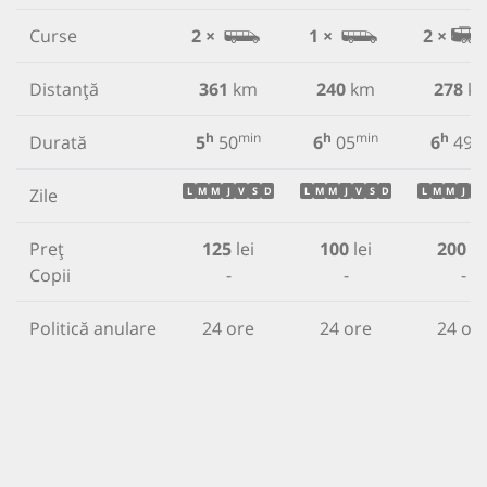
Curse
2 ×
1 ×
2 ×
Distanță
361
km
240
km
278
k
h
min
h
min
h
m
Durată
5
50
6
05
6
49
Zile
L
M
M
J
V
S
D
L
M
M
J
V
S
D
L
M
M
J
V
Preț
125
lei
100
lei
200
le
Copii
-
-
-
Politică anulare
24 ore
24 ore
24 or