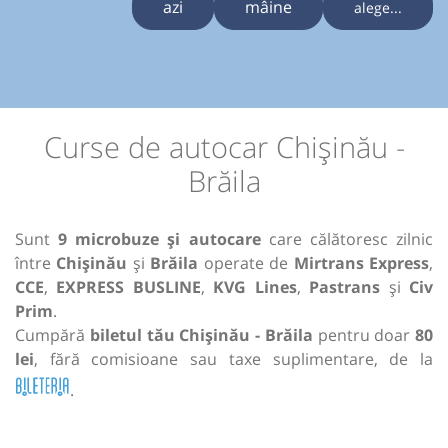
azi
mâine
alege...
Curse de autocar Chișinău -
Brăila
Sunt
9 microbuze și autocare
care călătoresc zilnic
între
Chișinău
și
Brăila
operate de
Mirtrans Express
,
CCE
,
EXPRESS BUSLINE
,
KVG Lines
,
Pastrans
și
Civ
Prim
.
Cumpără
biletul tău Chișinău - Brăila
pentru doar
80
lei
, fără comisioane sau taxe suplimentare, de la
.