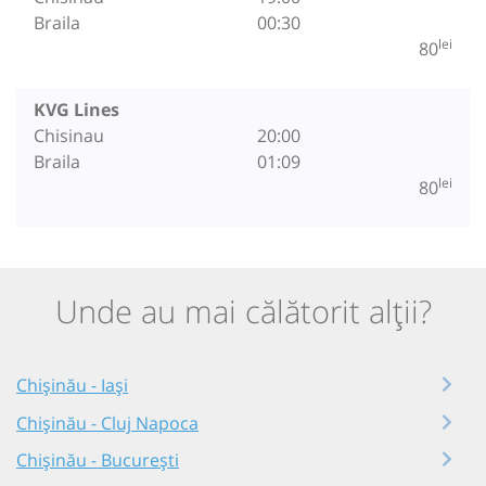
Braila
00:30
lei
80
KVG Lines
Chisinau
20:00
Braila
01:09
lei
80
Unde au mai călătorit alții?
Chișinău - Iași
Chișinău - Cluj Napoca
Chișinău - București