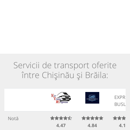
Servicii de transport oferite
între Chișinău și Brăila:
EXPRE
BUSLI
Notă
4.47
4.84
4.18