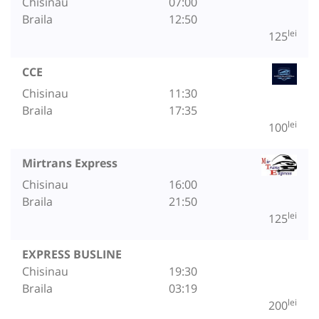
Chisinau
07:00
Braila
12:50
lei
125
CCE
Chisinau
11:30
Braila
17:35
lei
100
Mirtrans Express
Chisinau
16:00
Braila
21:50
lei
125
EXPRESS BUSLINE
Chisinau
19:30
Braila
03:19
lei
200