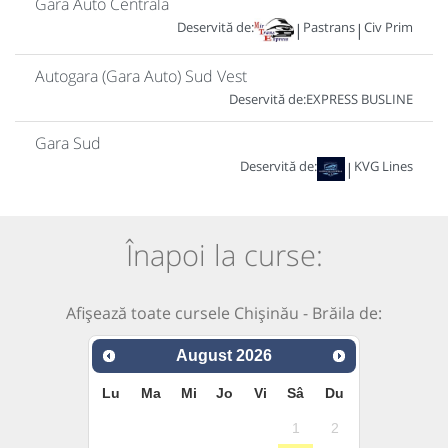
Gara Auto Centrala
Deservită de:
Pastrans
Civ Prim
|
|
Autogara (Gara Auto) Sud Vest
Deservită de:
EXPRESS BUSLINE
Gara Sud
Deservită de:
KVG Lines
|
Înapoi la curse:
Afișează toate cursele Chișinău - Brăila de:
August
2026
Lu
Ma
Mi
Jo
Vi
Sâ
Du
1
2