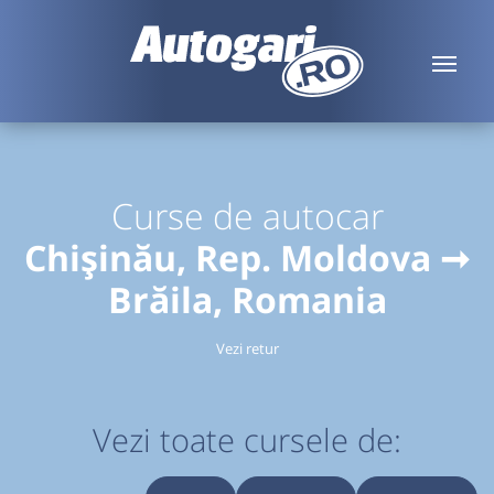
Curse de autocar
Chișinău, Rep. Moldova ➞
Brăila, Romania
Vezi retur
Vezi toate cursele de: