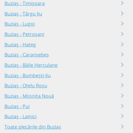
Buziaș - Timișoara
Buziaș - Târgu Jiu
Buziaș - Lugoj
Buziaș - Petroșani
Buziaș - Hațeg
Buziaș - Caransebeș
Buziaș - Băile Herculane
Buziaș - Bumbești-Jiu
Buziaș - Oțelu Roșu
Buziaș - Moșnița Nouă
Buziaș - Pui
Buziaș - Lainici
Toate plecările din Buziaș