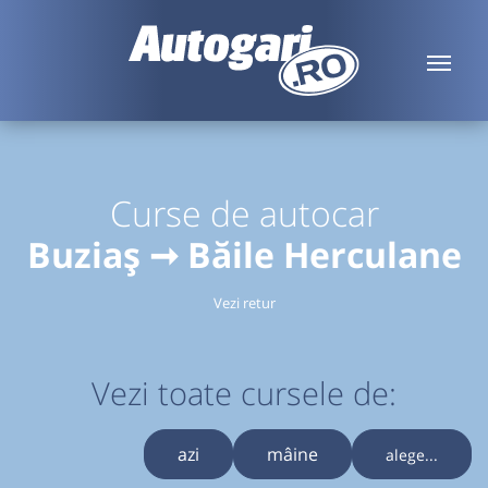
Curse de autocar
Buziaș ➞ Băile Herculane
Vezi retur
Vezi toate cursele de:
azi
mâine
alege...