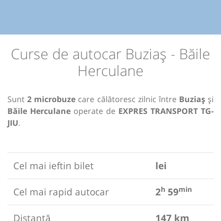
Curse de autocar Buziaș - Băile
Herculane
Sunt
2 microbuze
care călătoresc zilnic între
Buziaș
și
Băile Herculane
operate de
EXPRES TRANSPORT TG-
JIU
.
Cel mai ieftin bilet
lei
h
min
Cel mai rapid autocar
2
59
Distanță
147 km