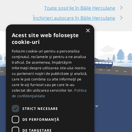
Toate sosirile în Băile Herculane
Închirieri autocare în Băile Herculane
×
Acest site web folosește
cookie-uri
Folosim cookie-uri pentru a personaliza
conținutul, reclamele și pentru a ne analiza
traficul. De asemenea, împărtășim
informații despre utilizarea site-ului nostru
cu partenerii noștri de publicitate și analiză,
care le pot combina cu alte informații pe
care le-ați furnizat sau pe care le-au
colectat din utilizarea serviciilor lor.
Politica
Pentru Călători
de confidențialitate
Pentru Transportatori
STRICT NECESARE
Interacționăm
DE PERFORMANȚĂ
DE TARGETARE