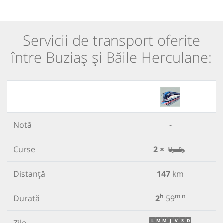
Servicii de transport oferite
între Buziaș și Băile Herculane:
Notă
-
Curse
2 ×
Distanță
147
km
h
min
Durată
2
59
Zile
L
M
M
J
V
S
D