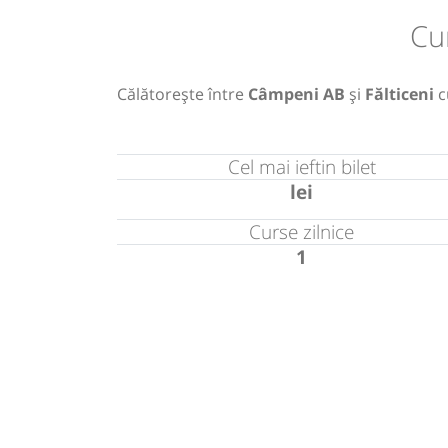
Cu
Călătorește între
Câmpeni AB
și
Fălticeni
c
Cel mai ieftin bilet
lei
Curse zilnice
1