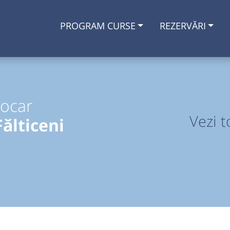
PROGRAM CURSE
REZERVĂRI
tocar
Vezi t
ălticeni