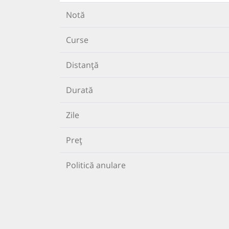
Notă
Curse
Distanță
Durată
Zile
Preț
Politică anulare