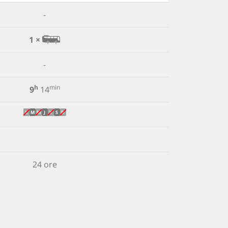
-
1 ×
-
h
min
9
14
L
M
M
J
V
S
D
24 ore