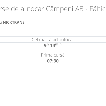
rse de autocar Câmpeni AB - Făltic
u
NICKTRANS
.
Cel mai rapid autocar
h
min
9
14
Prima cursă
07:30