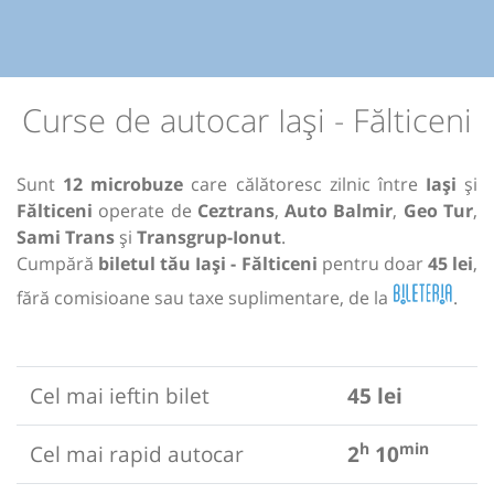
Curse de autocar Iași - Fălticeni
Sunt
12 microbuze
care călătoresc zilnic între
Iași
și
Fălticeni
operate de
Ceztrans
,
Auto Balmir
,
Geo Tur
,
Sami Trans
și
Transgrup-Ionut
.
Cumpără
biletul tău Iași - Fălticeni
pentru doar
45 lei
,
fără comisioane sau taxe suplimentare, de la
.
Cel mai ieftin bilet
45 lei
h
min
Cel mai rapid autocar
2
10