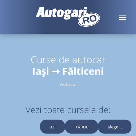
Curse de autocar
Iași ➞ Fălticeni
Vezi retur
Vezi toate cursele de:
azi
mâine
alege...