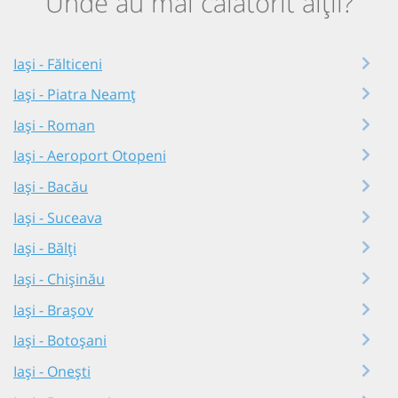
Unde au mai călătorit alții?
Iași - Fălticeni
Iași - Piatra Neamț
Iași - Roman
Iași - Aeroport Otopeni
Iași - Bacău
Iași - Suceava
Iași - Bălți
Iași - Chișinău
Iași - Brașov
Iași - Botoșani
Iași - Onești