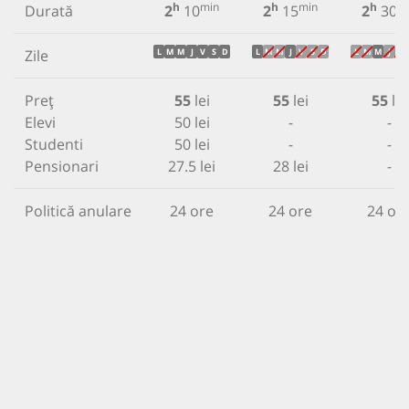
h
min
h
min
h
m
Durată
2
10
2
15
2
30
Zile
L
M
M
J
V
S
D
L
M
M
J
V
S
D
L
M
M
J
V
Preț
55
lei
55
lei
55
lei
Elevi
50 lei
-
-
Studenti
50 lei
-
-
Pensionari
27.5 lei
28 lei
-
Politică anulare
24 ore
24 ore
24 or