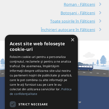
Roman - Fălticeni
Botoșani - Fălticeni
Toate sosirile în Fălticeni
Închirieri autocare în Fălticeni
×
Acest site web folosește
cookie-uri
Folosim cookie-uri pentru a personaliza
conținutul, reclamele și pentru a ne analiza
traficul. De asemenea, împărtășim
informații despre utilizarea site-ului nostru
cu partenerii noștri de publicitate și analiză,
care le pot combina cu alte informații pe
care le-ați furnizat sau pe care le-au
colectat din utilizarea serviciilor lor.
Politica
Pentru Călători
de confidențialitate
Pentru Transportatori
STRICT NECESARE