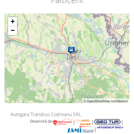
+
−
© OpenStreetMap contributors
Autogara Transbus Codreanu SRL
Deservită de:
|
|
|
|