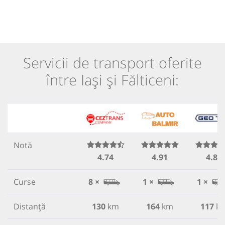
Servicii de transport oferite
între Iași și Fălticeni:
Notă
4.74
4.91
4.87
Curse
8 ×
1 ×
1 ×
Distanță
130
km
164
km
117
k