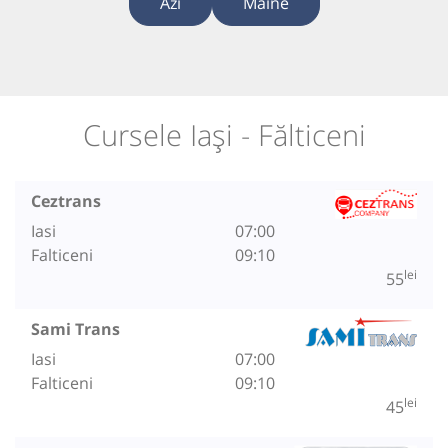
Azi
Mâine
Cursele Iași - Fălticeni
Ceztrans
Iasi
07:00
Falticeni
09:10
lei
55
Sami Trans
Iasi
07:00
Falticeni
09:10
lei
45