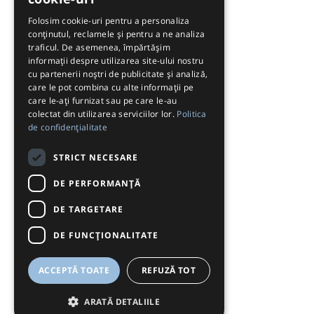
Folosim cookie-uri pentru a personaliza
conținutul, reclamele și pentru a ne analiza
traficul. De asemenea, împărtășim
informații despre utilizarea site-ului nostru
cu partenerii noștri de publicitate și analiză,
care le pot combina cu alte informații pe
care le-ați furnizat sau pe care le-au
colectat din utilizarea serviciilor lor.
Politica
de confidențialitate
STRICT NECESARE
DE PERFORMANȚĂ
DE TARGETARE
DE FUNCŢIONALITATE
ACCEPTĂ TOATE
REFUZĂ TOT
ARATĂ DETALIILE