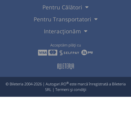
Pentru Călători
Pentru Transportatori
Interacționăm
Acceptăm plăți cu
®
© Bileteria 2004-2026 | Autogari.RO
este marcă înregistrată a Bileteria
SRL |
Termeni și condiții