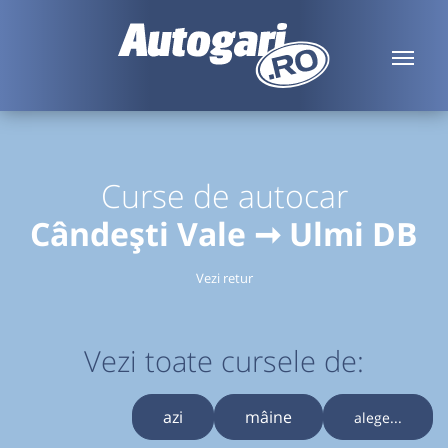
Curse de autocar
Cândești Vale ➞ Ulmi DB
Vezi retur
Vezi toate cursele de:
azi
mâine
alege...