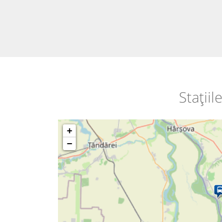
Stații
+
−