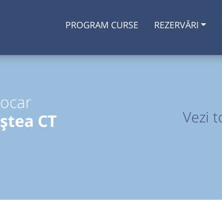
PROGRAM CURSE
REZERVĂRI
tocar
Vezi t
iștea CT