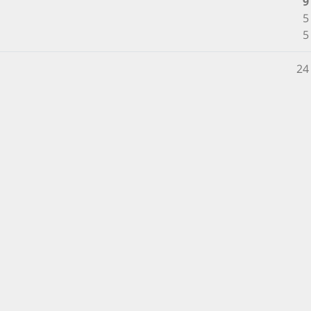
9
5 
5 
24