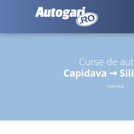
Curse de au
Capidava ➞ Sil
Vezi retur