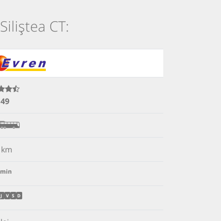
Siliștea CT:
.49
km
min
J
V
S
D