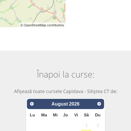
© OpenStreetMap contributors
Înapoi la curse:
Afișează toate cursele Capidava - Siliștea CT de:
August
2026
Lu
Ma
Mi
Jo
Vi
Sâ
Du
1
2