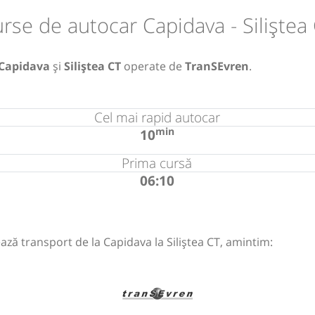
rse de autocar Capidava - Siliștea
Capidava
și
Siliștea CT
operate de
TranSEvren
.
Cel mai rapid autocar
min
10
Prima cursă
06:10
ază transport de la Capidava la Siliștea CT, amintim: