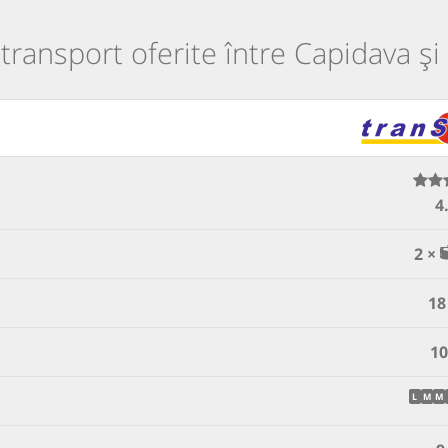
 transport oferite între Capidava și 
4
2 ×
18
10
L
M
M