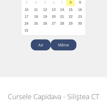
3
4
5
6
7
8
9
10
11
12
13
14
15
16
17
18
19
20
21
22
23
24
25
26
27
28
29
30
31
Azi
Mâine
Cursele Capidava - Siliștea CT