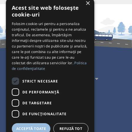
×
Acest site web folosește
cookie-uri
Folosim cookie-uri pentru a personaliza
conținutul, reclamele și pentru a ne analiza
traficul. De asemenea, împărtășim
informații despre utilizarea site-ului nostru
cu partenerii noștri de publicitate și analiză,
care le pot combina cu alte informații pe
care le-ați furnizat sau pe care le-au
colectat din utilizarea serviciilor lor.
Politica
Pentru Călători
de confidențialitate
Pentru Transportatori
STRICT NECESARE
Interacționăm
DE PERFORMANȚĂ
DE TARGETARE
Acceptăm plăți cu
DE FUNCŢIONALITATE
ACCEPTĂ TOATE
REFUZĂ TOT