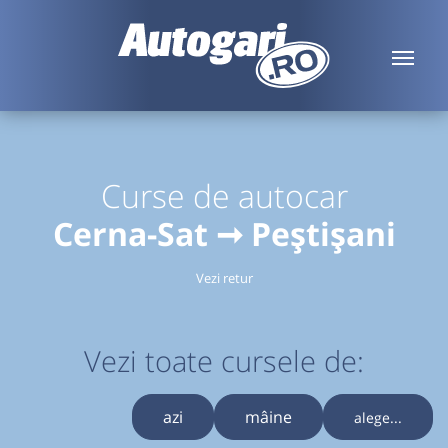
Curse de autocar
Cerna-Sat ➞ Peștișani
Vezi retur
Vezi toate cursele de:
azi
mâine
alege...