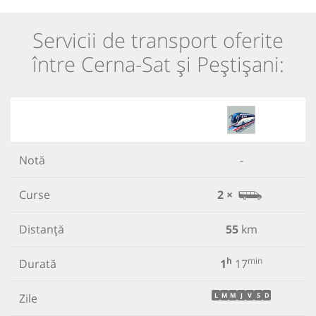
Servicii de transport oferite
între Cerna-Sat și Peștișani:
Notă
-
Curse
2 ×
Distanță
55
km
h
min
Durată
1
17
Zile
L
M
M
J
V
S
D