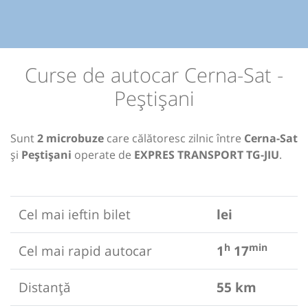
Curse de autocar Cerna-Sat -
Peștișani
Sunt
2 microbuze
care călătoresc zilnic între
Cerna-Sat
și
Peștișani
operate de
EXPRES TRANSPORT TG-JIU
.
Cel mai ieftin bilet
lei
h
min
Cel mai rapid autocar
1
17
Distanță
55 km