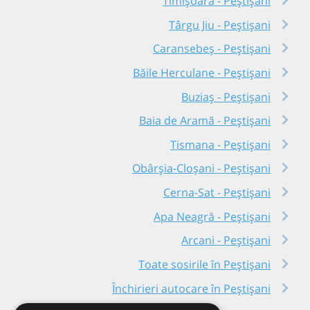
Timișoara - Peștișani
Târgu Jiu - Peștișani
Caransebeș - Peștișani
Băile Herculane - Peștișani
Buziaș - Peștișani
Baia de Aramă - Peștișani
Tismana - Peștișani
Obârșia-Cloșani - Peștișani
Cerna-Sat - Peștișani
Apa Neagră - Peștișani
Arcani - Peștișani
Toate sosirile în Peștișani
Închirieri autocare în Peștișani